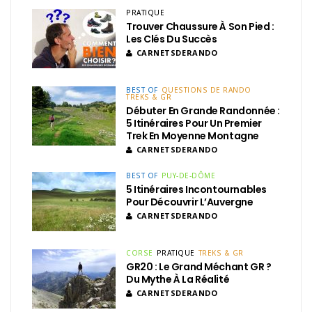
PRATIQUE
Trouver Chaussure À Son Pied :
Les Clés Du Succès
CARNETSDERANDO
BEST OF
QUESTIONS DE RANDO
TREKS & GR
Débuter En Grande Randonnée :
5 Itinéraires Pour Un Premier
Trek En Moyenne Montagne
CARNETSDERANDO
BEST OF
PUY-DE-DÔME
5 Itinéraires Incontournables
Pour Découvrir L’Auvergne
CARNETSDERANDO
CORSE
PRATIQUE
TREKS & GR
GR20 : Le Grand Méchant GR ?
Du Mythe À La Réalité
CARNETSDERANDO