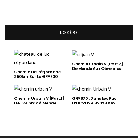
LOZÈRE
Chemin Urbain V [Part.2]
De Mende Aux Cévennes
Chemin De Régordane :
250km Sur Le GR®700
Chemin Urbain V [Part.1]
GR®670 : Dans Les Pas
De L’Aubrac À Mende
D’Urbain V En 329 Km