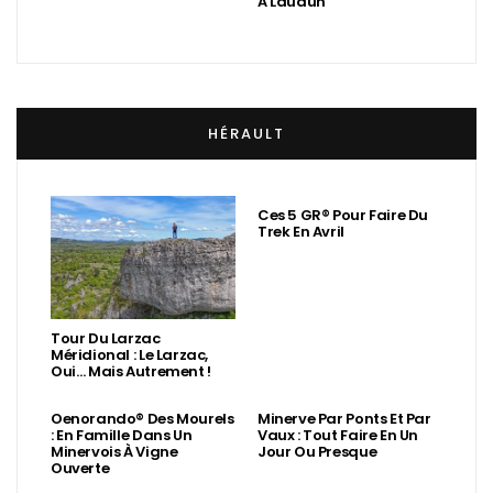
À Laudun
HÉRAULT
Ces 5 GR® Pour Faire Du
Trek En Avril
Tour Du Larzac
Méridional : Le Larzac,
Oui… Mais Autrement !
Oenorando® Des Mourels
Minerve Par Ponts Et Par
: En Famille Dans Un
Vaux : Tout Faire En Un
Minervois À Vigne
Jour Ou Presque
Ouverte