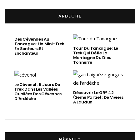
ARDÈCHE
Des Cévennes Au
Tanargue : Un Mini-Trek
Tour Du Tanargue : Le
En Senteurs Et
Trek Qui Défie La
Enchanteur
Montagne Du Dieu
Tonnerre
Le Cévenol : 5 Jours De
Trek Dans Les Vallées
Découvrir Le GR® 42
Oubliées Des Cévennes
(2ème Partie) : De Viviers
D’Ardèche
À Laudun
HÉRAULT