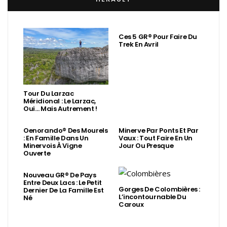
Ces 5 GR® Pour Faire Du
Trek En Avril
Tour Du Larzac
Méridional : Le Larzac,
Oui… Mais Autrement !
Oenorando® Des Mourels
Minerve Par Ponts Et Par
: En Famille Dans Un
Vaux : Tout Faire En Un
Minervois À Vigne
Jour Ou Presque
Ouverte
Nouveau GR® De Pays
Entre Deux Lacs : Le Petit
Gorges De Colombières :
Dernier De La Famille Est
L’incontournable Du
Né
Caroux