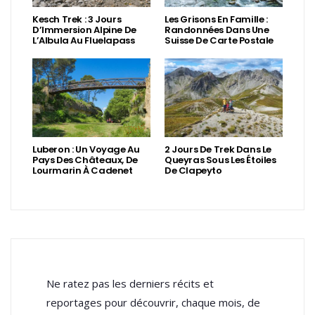
Kesch Trek : 3 Jours
Les Grisons En Famille :
D’Immersion Alpine De
Randonnées Dans Une
L’Albula Au Fluelapass
Suisse De Carte Postale
Luberon : Un Voyage Au
2 Jours De Trek Dans Le
Pays Des Châteaux, De
Queyras Sous Les Étoiles
Lourmarin À Cadenet
De Clapeyto
Ne ratez pas les derniers récits et
reportages pour découvrir, chaque mois, de