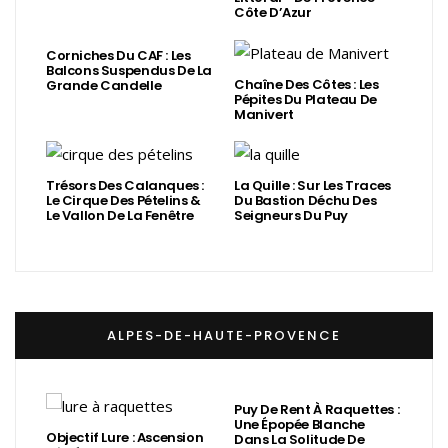
Côte D’Azur
Corniches Du CAF : Les
Balcons Suspendus De La
Chaîne Des Côtes : Les
Grande Candelle
Pépites Du Plateau De
Manivert
Trésors Des Calanques :
La Quille : Sur Les Traces
Le Cirque Des Pételins &
Du Bastion Déchu Des
Le Vallon De La Fenêtre
Seigneurs Du Puy
ALPES-DE-HAUTE-PROVENCE
Puy De Rent À Raquettes :
Une Épopée Blanche
Objectif Lure : Ascension
Dans La Solitude De