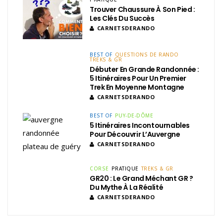
Trouver Chaussure À Son Pied :
Les Clés Du Succès
CARNETSDERANDO
BEST OF
QUESTIONS DE RANDO
TREKS & GR
Débuter En Grande Randonnée :
5 Itinéraires Pour Un Premier
Trek En Moyenne Montagne
CARNETSDERANDO
BEST OF
PUY-DE-DÔME
5 Itinéraires Incontournables
Pour Découvrir L’Auvergne
CARNETSDERANDO
CORSE
PRATIQUE
TREKS & GR
GR20 : Le Grand Méchant GR ?
Du Mythe À La Réalité
CARNETSDERANDO