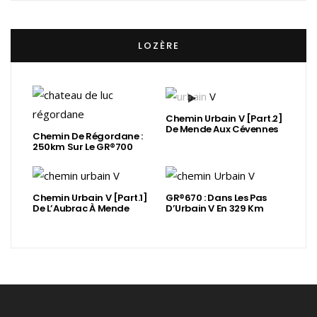
LOZÈRE
Chemin Urbain V [Part.2]
De Mende Aux Cévennes
Chemin De Régordane :
250km Sur Le GR®700
Chemin Urbain V [Part.1]
GR®670 : Dans Les Pas
De L’Aubrac À Mende
D’Urbain V En 329 Km