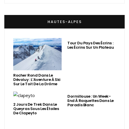
HAUTES-ALPES
Tour Du Pays Des Écrins :
Les Écrins Sur Un Plateau
Rocher Rond Dans Le
Dévoluy : L’Aventure À Ski
Sur Le Toit De La Drôme
Dormillouse : Un Week-
End À Raquettes Dans Le
2 Jours De Trek Dans Le
Paradis Blanc
Queyras Sous Les Étoiles
De Clapeyto