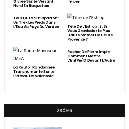
Givrée Sur Le Versant
L’hiver
Nord En Raquettes
Tour Du Lac D’Esparron :
Un Trek Les Pieds Dans
Tête De L’Estrop : Et Si
L’Eau Au Pays Du Verdon
Vous Gravissiez Le Plus
Haut Sommet De Haute
Provence ?
Rocher De Pierre Impie :
Comment Mettre
L’Im(Pie)d Devant L’Autre
La Routo : Randonnée
Transhumante Sur Le
Plateau De Valensole
DRÔME