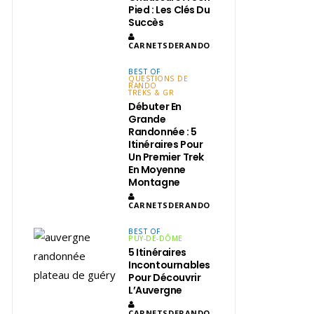
Pied : Les Clés Du
Succès
CARNETSDERANDO
BEST OF
QUESTIONS DE
RANDO
TREKS & GR
Débuter En
Grande
Randonnée : 5
Itinéraires Pour
Un Premier Trek
En Moyenne
Montagne
CARNETSDERANDO
BEST OF
PUY-DE-DÔME
5 Itinéraires
Incontournables
Pour Découvrir
L’Auvergne
CARNETSDERANDO