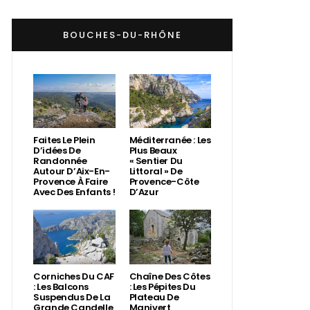
BOUCHES-DU-RHÔNE
Faites Le Plein
Méditerranée : Les
D’idées De
Plus Beaux
Randonnée
« Sentier Du
Autour D’Aix-En-
Littoral » De
Provence À Faire
Provence-Côte
Avec Des Enfants !
D’Azur
Corniches Du CAF
Chaîne Des Côtes
: Les Balcons
: Les Pépites Du
Suspendus De La
Plateau De
Grande Candelle
Manivert