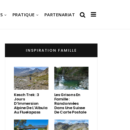
S
PRATIQUE
PARTENARIAT
INSPIRATION FAMILLE
Kesch Trek : 3
Les Grisons En
Jours
Famille :
D’Immersion
Randonnées
Alpine De L’Albula
Dans Une Suisse
Au Fluelapass
De Carte Postale