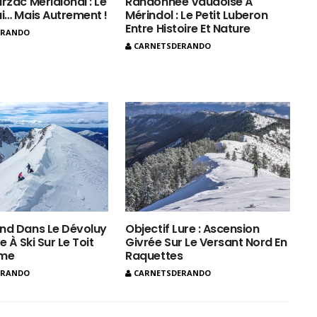
rzac Méridional : Le
Randonnée Vaudoise À
ui… Mais Autrement !
Mérindol : Le Petit Luberon
Entre Histoire Et Nature
ERANDO
CARNETSDERANDO
nd Dans Le Dévoluy
Objectif Lure : Ascension
e À Ski Sur Le Toit
Givrée Sur Le Versant Nord En
ôme
Raquettes
ERANDO
CARNETSDERANDO