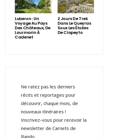
Luberon : Un
2 Jours De Trek
Voyage Au Pays
Dans Le Queyras
Des Châteaux, De
Sous Les Étoiles
Lourmarin À
De Clapeyto
Cadenet
Ne ratez pas les derniers
récits et reportages pour
découvrir, chaque mois, de
nouveaux itinéraires !
Inscrivez-vous pour recevoir la
newsletter de Carnets de
Rando.