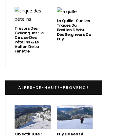
La Quille : Sur Les
Traces Du
Trésors Des
Bastion Déchu
Calanques : Le
Des Seigneurs Du
Cirque Des
Puy
Pételins & Le
Vallon De La
Fenêtre
ALPES-DE-HAUTE-PROVENCE
Objectif Lure :
Puy De Rent À