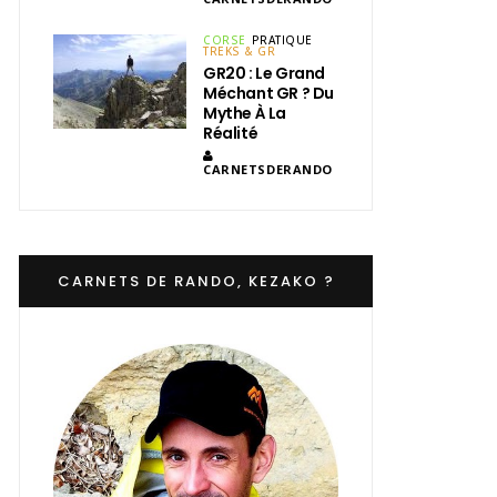
CORSE
PRATIQUE
TREKS & GR
GR20 : Le Grand
Méchant GR ? Du
Mythe À La
Réalité
CARNETSDERANDO
CARNETS DE RANDO, KEZAKO ?