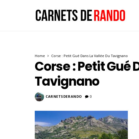
Home
Corse : Petit Gué Dans La Vallée Du Tavignano
Corse : Petit Gué 
Tavignano
CARNETSDERANDO
0