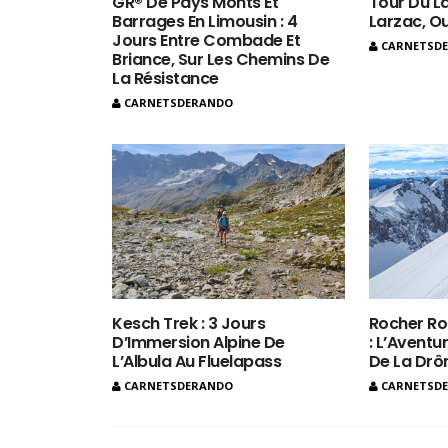
GR® De Pays Monts Et
Tour Du La
Barrages En Limousin : 4
Larzac, O
Jours Entre Combade Et
CARNETSD
Briance, Sur Les Chemins De
La Résistance
CARNETSDERANDO
Kesch Trek : 3 Jours
Rocher Ro
D’Immersion Alpine De
: L’Aventur
L’Albula Au Fluelapass
De La Dr
CARNETSDERANDO
CARNETSD