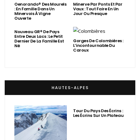
Oenorando® Des Mourels
Minerve Par Ponts Et Par
: En Famille Dans Un
Vaux : Tout Faire En Un
Minervois À Vigne
Jour Ou Presque
Ouverte
Nouveau GR® De Pays
Entre Deux Lacs : Le Petit
Gorges De Colombières :
Dernier De La Famille Est
L’incontournable Du
Né
Caroux
HAUTES-ALPES
Tour Du Pays Des Écrins :
Les Écrins Sur Un Plateau