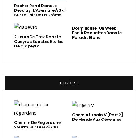
Rocher Rond Dans Le
Dévoluy : L’Aventure À Ski
Sur Le Toit De La Drôme
Dormillouse : Un Week-
End À Raquettes Dans Le
2 Jours De Trek Dans Le
Paradis Blanc
Queyras Sous Les Étoiles
De Clapeyto
LOZÈRE
Chemin Urbain V [Part.2]
De Mende Aux Cévennes
Chemin De Régordane :
250km Sur Le GR®700