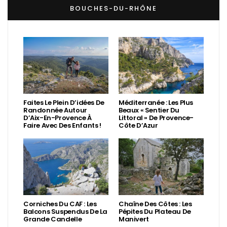
BOUCHES-DU-RHÔNE
Faites Le Plein D’idées De
Méditerranée : Les Plus
Randonnée Autour
Beaux « Sentier Du
D’Aix-En-Provence À
Littoral » De Provence-
Faire Avec Des Enfants !
Côte D’Azur
Corniches Du CAF : Les
Chaîne Des Côtes : Les
Balcons Suspendus De La
Pépites Du Plateau De
Grande Candelle
Manivert