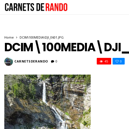
Home
DCIM\100MEDIA\DJI_0601.JPG
DCIM\100MEDIA\DJI_
CARNETSDERANDO
0
45
0