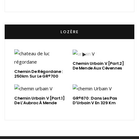
LOZÈRE
Chemin Urbain V [Part.2]
De Mende Aux Cévennes
Chemin De Régordane :
250km Sur Le GR®700
Chemin Urbain V [Part.1]
GR®670 : Dans Les Pas
De L’Aubrac À Mende
D’Urbain V En 329 Km