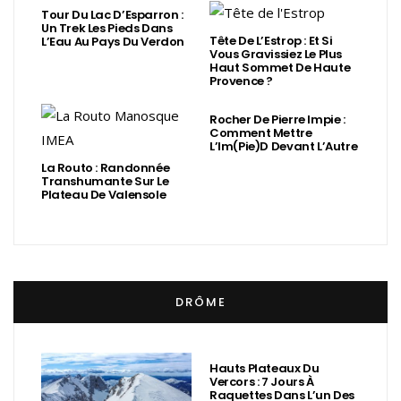
Tour Du Lac D’Esparron :
Un Trek Les Pieds Dans
Tête De L’Estrop : Et Si
L’Eau Au Pays Du Verdon
Vous Gravissiez Le Plus
Haut Sommet De Haute
Provence ?
Rocher De Pierre Impie :
Comment Mettre
L’Im(Pie)d Devant L’Autre
La Routo : Randonnée
Transhumante Sur Le
Plateau De Valensole
DRÔME
Hauts Plateaux Du
Vercors : 7 Jours À
Raquettes Dans L’un Des