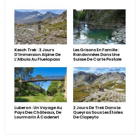
Kesch Trek : 3 Jours
Les Grisons En Famille :
D’Immersion Alpine De
Randonnées Dans Une
L’Albula Au Fluelapass
Suisse De Carte Postale
Luberon : Un Voyage Au
2 Jours De Trek Dans Le
Pays Des Châteaux, De
Queyras Sous Les Étoiles
Lourmarin À Cadenet
De Clapeyto