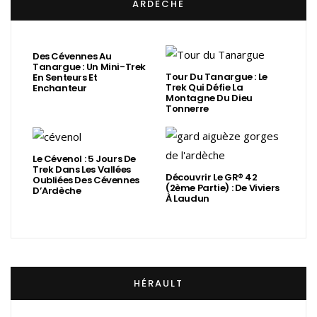
ARDÈCHE
Des Cévennes Au
Tanargue : Un Mini-Trek
Tour Du Tanargue : Le
En Senteurs Et
Trek Qui Défie La
Enchanteur
Montagne Du Dieu
Tonnerre
Le Cévenol : 5 Jours De
Trek Dans Les Vallées
Découvrir Le GR® 42
Oubliées Des Cévennes
(2ème Partie) : De Viviers
D’Ardèche
À Laudun
HÉRAULT