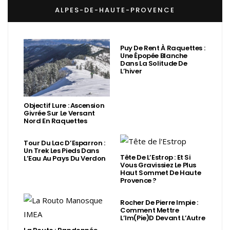
ALPES-DE-HAUTE-PROVENCE
Puy De Rent À Raquettes :
Une Épopée Blanche
Dans La Solitude De
L’hiver
Objectif Lure : Ascension
Givrée Sur Le Versant
Nord En Raquettes
Tour Du Lac D’Esparron :
Un Trek Les Pieds Dans
Tête De L’Estrop : Et Si
L’Eau Au Pays Du Verdon
Vous Gravissiez Le Plus
Haut Sommet De Haute
Provence ?
Rocher De Pierre Impie :
Comment Mettre
L’Im(Pie)d Devant L’Autre