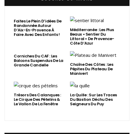
Faites Le Plein D’idées De
Randonnée Autour
Méditerranée : Les Plus
D’Aix-En-Provence À
Beaux « Sentier Du
Faire Avec Des Enfants !
Littoral » De Provence-
Côte D’Azur
Corniches Du CAF : Les
Balcons Suspendus De La
Chaîne Des Côtes : Les
Grande Candelle
Pépites Du Plateau De
Manivert
Trésors Des Calanques :
La Quille : Sur Les Traces
Le Cirque Des Pételins &
Du Bastion Déchu Des
Le Vallon De La Fenêtre
Seigneurs Du Puy