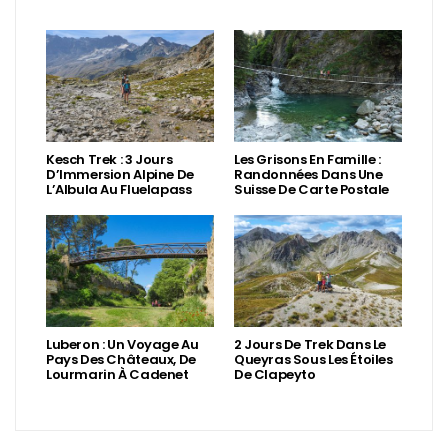
Kesch Trek : 3 Jours
Les Grisons En Famille :
D’Immersion Alpine De
Randonnées Dans Une
L’Albula Au Fluelapass
Suisse De Carte Postale
Luberon : Un Voyage Au
2 Jours De Trek Dans Le
Pays Des Châteaux, De
Queyras Sous Les Étoiles
Lourmarin À Cadenet
De Clapeyto