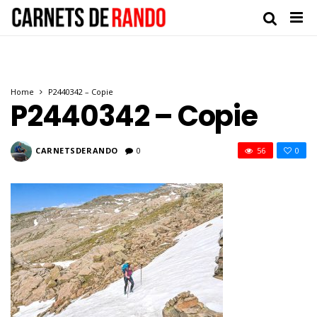
Home
P2440342 – Copie
P2440342 – Copie
CARNETSDERANDO
0
56
0