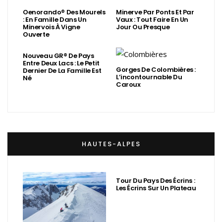
Oenorando® Des Mourels
Minerve Par Ponts Et Par
: En Famille Dans Un
Vaux : Tout Faire En Un
Minervois À Vigne
Jour Ou Presque
Ouverte
Nouveau GR® De Pays
Entre Deux Lacs : Le Petit
Gorges De Colombières :
Dernier De La Famille Est
L’incontournable Du
Né
Caroux
HAUTES-ALPES
Tour Du Pays Des Écrins :
Les Écrins Sur Un Plateau