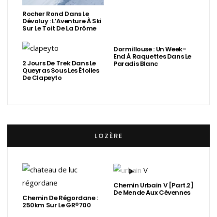
Rocher Rond Dans Le
Dévoluy : L’Aventure À Ski
Sur Le Toit De La Drôme
Dormillouse : Un Week-
End À Raquettes Dans Le
2 Jours De Trek Dans Le
Paradis Blanc
Queyras Sous Les Étoiles
De Clapeyto
LOZÈRE
Chemin Urbain V [Part.2]
De Mende Aux Cévennes
Chemin De Régordane :
250km Sur Le GR®700