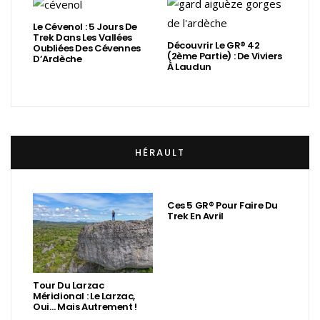
Le Cévenol : 5 Jours De
Trek Dans Les Vallées
Découvrir Le GR® 42
Oubliées Des Cévennes
(2ème Partie) : De Viviers
D’Ardèche
À Laudun
HÉRAULT
Ces 5 GR® Pour Faire Du
Trek En Avril
Tour Du Larzac
Méridional : Le Larzac,
Oui… Mais Autrement !