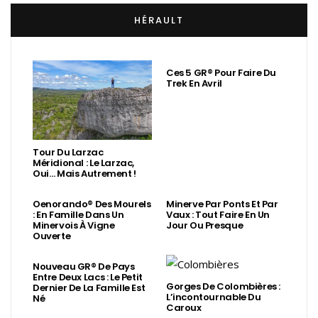
HÉRAULT
Ces 5 GR® Pour Faire Du
Trek En Avril
Tour Du Larzac
Méridional : Le Larzac,
Oui… Mais Autrement !
Oenorando® Des Mourels
Minerve Par Ponts Et Par
: En Famille Dans Un
Vaux : Tout Faire En Un
Minervois À Vigne
Jour Ou Presque
Ouverte
Nouveau GR® De Pays
Entre Deux Lacs : Le Petit
Gorges De Colombières :
Dernier De La Famille Est
L’incontournable Du
Né
Caroux