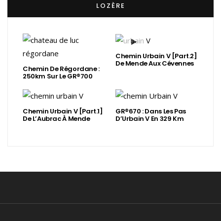
LOZÈRE
Chemin Urbain V [Part.2]
De Mende Aux Cévennes
Chemin De Régordane :
250km Sur Le GR®700
Chemin Urbain V [Part.1]
GR®670 : Dans Les Pas
De L’Aubrac À Mende
D’Urbain V En 329 Km