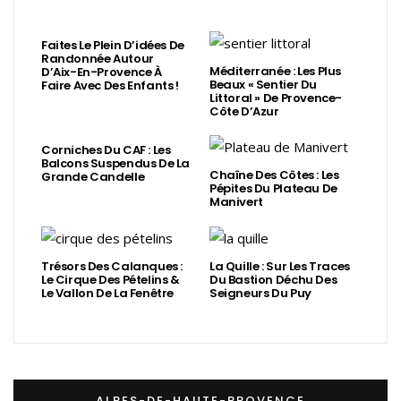
Faites Le Plein D’idées De
Randonnée Autour
Méditerranée : Les Plus
D’Aix-En-Provence À
Beaux « Sentier Du
Faire Avec Des Enfants !
Littoral » De Provence-
Côte D’Azur
Corniches Du CAF : Les
Balcons Suspendus De La
Chaîne Des Côtes : Les
Grande Candelle
Pépites Du Plateau De
Manivert
Trésors Des Calanques :
La Quille : Sur Les Traces
Le Cirque Des Pételins &
Du Bastion Déchu Des
Le Vallon De La Fenêtre
Seigneurs Du Puy
ALPES-DE-HAUTE-PROVENCE