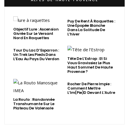
Puy De Rent À Raquettes :
Une Épopée Blanche
Objectif Lure : Ascension
Dans La Solitude De
Givrée Sur Le Versant
L’hiver
Nord En Raquettes
Tour Du Lac D’Esparron :
Un Trek Les Pieds Dans
Tête De L’Estrop : Et Si
L’Eau Au Pays Du Verdon
Vous Gravissiez Le Plus
Haut Sommet De Haute
Provence ?
Rocher De Pierre Impie :
Comment Mettre
L’Im(Pie)d Devant L’Autre
La Routo : Randonnée
Transhumante Sur Le
Plateau De Valensole