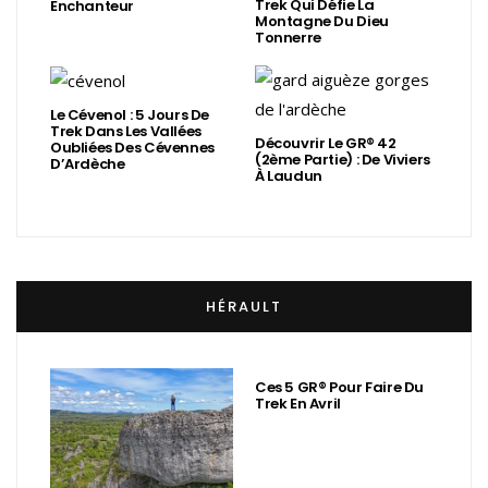
Trek Qui Défie La
Enchanteur
Montagne Du Dieu
Tonnerre
Le Cévenol : 5 Jours De
Trek Dans Les Vallées
Découvrir Le GR® 42
Oubliées Des Cévennes
(2ème Partie) : De Viviers
D’Ardèche
À Laudun
HÉRAULT
Ces 5 GR® Pour Faire Du
Trek En Avril