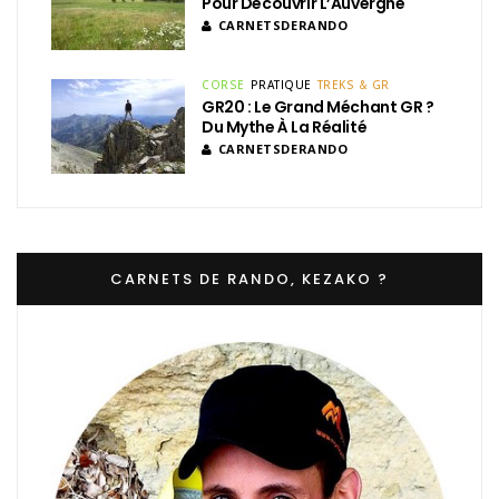
Pour Découvrir L’Auvergne
CARNETSDERANDO
CORSE
PRATIQUE
TREKS & GR
GR20 : Le Grand Méchant GR ?
Du Mythe À La Réalité
CARNETSDERANDO
CARNETS DE RANDO, KEZAKO ?