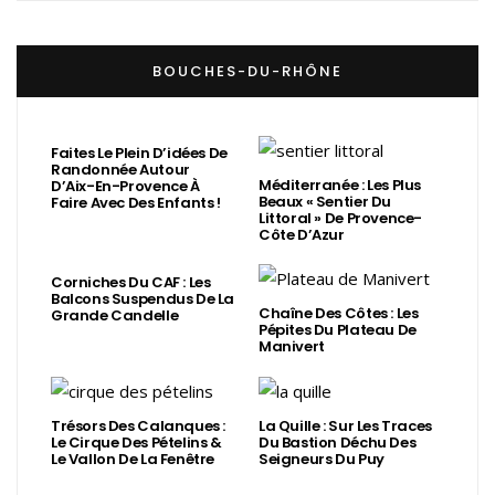
BOUCHES-DU-RHÔNE
Faites Le Plein D’idées De
Randonnée Autour
Méditerranée : Les Plus
D’Aix-En-Provence À
Beaux « Sentier Du
Faire Avec Des Enfants !
Littoral » De Provence-
Côte D’Azur
Corniches Du CAF : Les
Balcons Suspendus De La
Chaîne Des Côtes : Les
Grande Candelle
Pépites Du Plateau De
Manivert
Trésors Des Calanques :
La Quille : Sur Les Traces
Le Cirque Des Pételins &
Du Bastion Déchu Des
Le Vallon De La Fenêtre
Seigneurs Du Puy