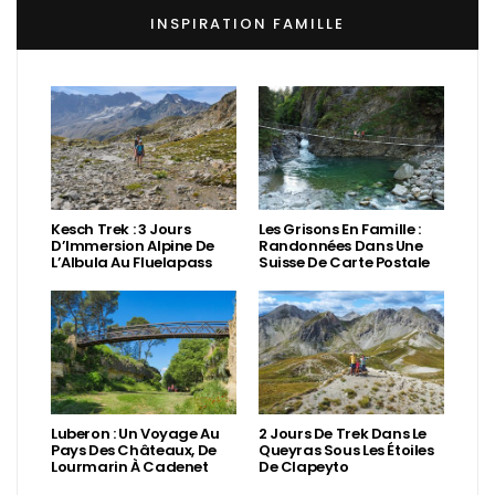
INSPIRATION FAMILLE
Kesch Trek : 3 Jours
Les Grisons En Famille :
D’Immersion Alpine De
Randonnées Dans Une
L’Albula Au Fluelapass
Suisse De Carte Postale
Luberon : Un Voyage Au
2 Jours De Trek Dans Le
Pays Des Châteaux, De
Queyras Sous Les Étoiles
Lourmarin À Cadenet
De Clapeyto