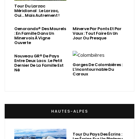
Tour Du Larzac
Méridional : Le Larzac,
Oui… Mais Autrement !
Oenorando® Des Mourels
Minerve Par Ponts Et Par
: En Famille Dans Un
Vaux : Tout Faire En Un
Minervois À Vigne
Jour Ou Presque
Ouverte
Nouveau GR® De Pays
Entre Deux Lacs : Le Petit
Gorges De Colombières :
Dernier De La Famille Est
L’incontournable Du
Né
Caroux
HAUTES-ALPES
Tour Du Pays Des Écrins :
Les Écrins Sur Un Plateau