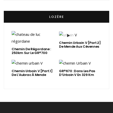
LOZÈRE
Chemin Urbain V [Part.2]
De Mende Aux Cévennes
Chemin De Régordane :
250km Sur Le GR®700
Chemin Urbain V [Part.1]
GR®670 : Dans Les Pas
De L’Aubrac À Mende
D’Urbain V En 329 Km