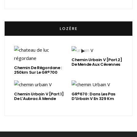
LOZÈRE
Chemin Urbain V [Part.2]
De Mende Aux Cévennes
Chemin De Régordane :
250km Sur Le GR®700
Chemin Urbain V [Part.1]
GR®670 : Dans Les Pas
De L’Aubrac À Mende
D’Urbain V En 329 Km