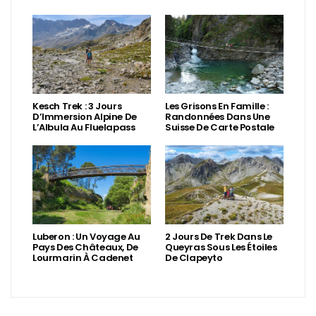
Kesch Trek : 3 Jours
Les Grisons En Famille :
D’Immersion Alpine De
Randonnées Dans Une
L’Albula Au Fluelapass
Suisse De Carte Postale
Luberon : Un Voyage Au
2 Jours De Trek Dans Le
Pays Des Châteaux, De
Queyras Sous Les Étoiles
Lourmarin À Cadenet
De Clapeyto