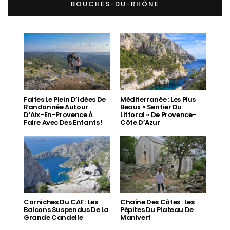
BOUCHES-DU-RHÔNE
Faites Le Plein D’idées De
Méditerranée : Les Plus
Randonnée Autour
Beaux « Sentier Du
D’Aix-En-Provence À
Littoral » De Provence-
Faire Avec Des Enfants !
Côte D’Azur
Corniches Du CAF : Les
Chaîne Des Côtes : Les
Balcons Suspendus De La
Pépites Du Plateau De
Grande Candelle
Manivert