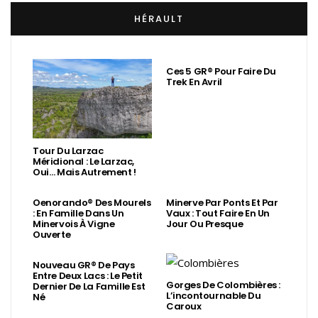
HÉRAULT
Ces 5 GR® Pour Faire Du
Trek En Avril
Tour Du Larzac
Méridional : Le Larzac,
Oui… Mais Autrement !
Oenorando® Des Mourels
Minerve Par Ponts Et Par
: En Famille Dans Un
Vaux : Tout Faire En Un
Minervois À Vigne
Jour Ou Presque
Ouverte
Nouveau GR® De Pays
Entre Deux Lacs : Le Petit
Gorges De Colombières :
Dernier De La Famille Est
L’incontournable Du
Né
Caroux