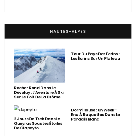
HAUTES-ALPES
Tour Du Pays Des Écrins :
Les Écrins Sur Un Plateau
Rocher Rond Dans Le
Dévoluy : L’Aventure À Ski
Sur Le Toit De La Drôme
Dormillouse : Un Week-
End À Raquettes Dans Le
2 Jours De Trek Dans Le
Paradis Blanc
Queyras Sous Les Étoiles
De Clapeyto