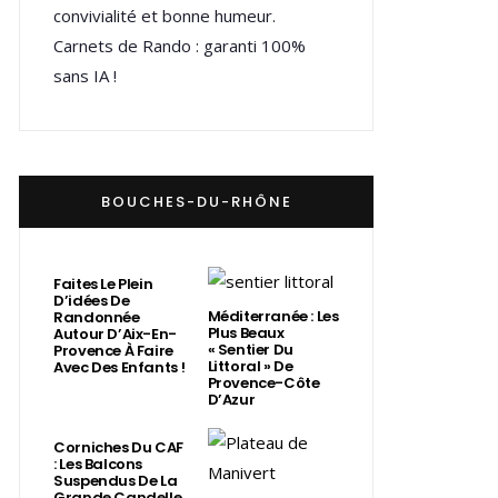
convivialité et bonne humeur.
Carnets de Rando : garanti 100%
sans IA !
BOUCHES-DU-RHÔNE
Faites Le Plein
D’idées De
Méditerranée : Les
Randonnée
Plus Beaux
Autour D’Aix-En-
« Sentier Du
Provence À Faire
Littoral » De
Avec Des Enfants !
Provence-Côte
D’Azur
Corniches Du CAF
: Les Balcons
Suspendus De La
Grande Candelle