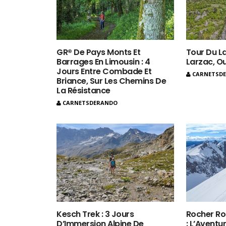
GR® De Pays Monts Et
Tour Du La
Barrages En Limousin : 4
Larzac, O
Jours Entre Combade Et
CARNETSD
Briance, Sur Les Chemins De
La Résistance
CARNETSDERANDO
Kesch Trek : 3 Jours
Rocher Ro
D’Immersion Alpine De
: L’Aventur