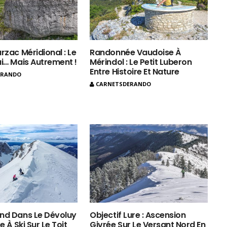
rzac Méridional : Le
Randonnée Vaudoise À
ui… Mais Autrement !
Mérindol : Le Petit Luberon
Entre Histoire Et Nature
ERANDO
CARNETSDERANDO
nd Dans Le Dévoluy
Objectif Lure : Ascension
e À Ski Sur Le Toit
Givrée Sur Le Versant Nord En