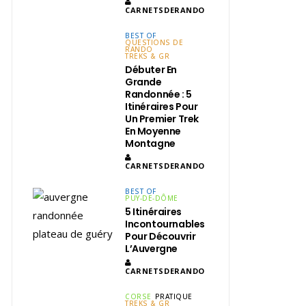
CARNETSDERANDO
BEST OF
QUESTIONS DE
RANDO
TREKS & GR
Débuter En
Grande
Randonnée : 5
Itinéraires Pour
Un Premier Trek
En Moyenne
Montagne
CARNETSDERANDO
BEST OF
PUY-DE-DÔME
5 Itinéraires
Incontournables
Pour Découvrir
L’Auvergne
CARNETSDERANDO
CORSE
PRATIQUE
TREKS & GR