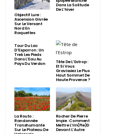
Épopée Blanche
Dans La Solitude
De L’hiver
Objectif Lure :
Ascension Givrée
Sur Le Versant
Nord En
Raquettes
Tour Du Lac
D’Esparron : Un
Trek Les Pieds
Dans L’Eau Au
Tête De L’Estrop :
Pays Du Verdon
Et Si Vous
Gravissiez Le Plus
Haut Sommet De
Haute Provence ?
La Routo :
Rocher De Pierre
Randonnée
Impie : Comment
Transhumante
Mettre L’Im(Pie)d
Sur Le Plateau De
Devant L’Autre