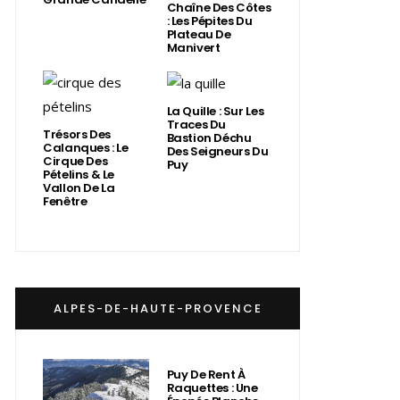
Chaîne Des Côtes
: Les Pépites Du
Plateau De
Manivert
La Quille : Sur Les
Traces Du
Trésors Des
Bastion Déchu
Calanques : Le
Des Seigneurs Du
Cirque Des
Puy
Pételins & Le
Vallon De La
Fenêtre
ALPES-DE-HAUTE-PROVENCE
Puy De Rent À
Raquettes : Une