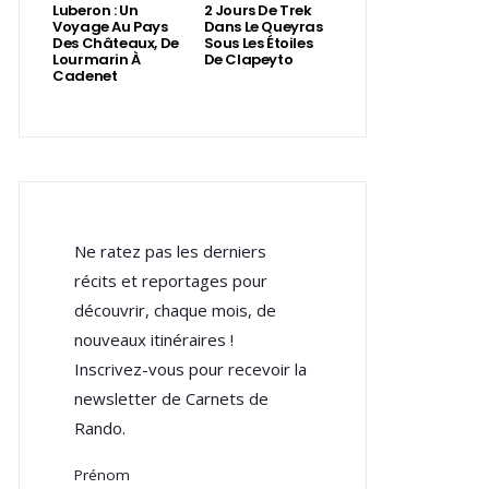
Luberon : Un
2 Jours De Trek
Voyage Au Pays
Dans Le Queyras
Des Châteaux, De
Sous Les Étoiles
Lourmarin À
De Clapeyto
Cadenet
Ne ratez pas les derniers
récits et reportages pour
découvrir, chaque mois, de
nouveaux itinéraires !
Inscrivez-vous pour recevoir la
newsletter de Carnets de
Rando.
Prénom