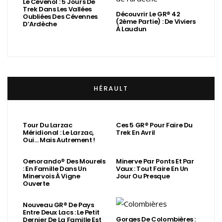
Le Cévenol : 5 Jours De
Trek Dans Les Vallées
Découvrir Le GR® 42
Oubliées Des Cévennes
(2ème Partie) : De Viviers
D’Ardèche
À Laudun
HÉRAULT
Tour Du Larzac
Ces 5 GR® Pour Faire Du
Méridional : Le Larzac,
Trek En Avril
Oui… Mais Autrement !
Oenorando® Des Mourels
Minerve Par Ponts Et Par
: En Famille Dans Un
Vaux : Tout Faire En Un
Minervois À Vigne
Jour Ou Presque
Ouverte
Nouveau GR® De Pays
Entre Deux Lacs : Le Petit
Gorges De Colombières :
Dernier De La Famille Est