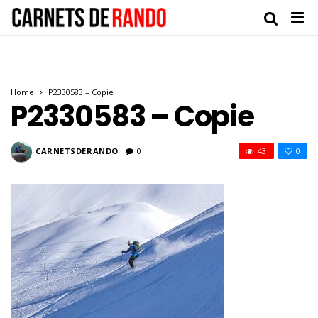
Home
P2330583 – Copie
P2330583 – Copie
CARNETSDERANDO
0
43
0