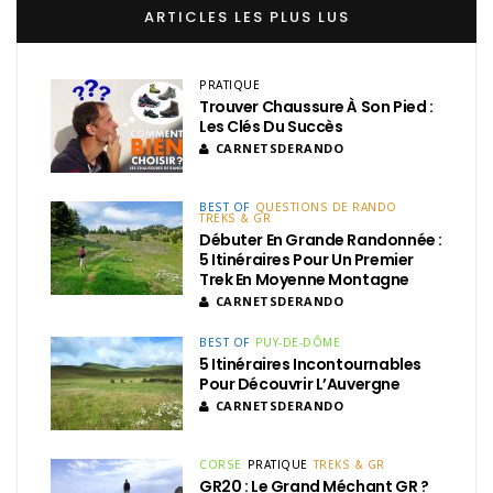
ARTICLES LES PLUS LUS
PRATIQUE
Trouver Chaussure À Son Pied :
Les Clés Du Succès
CARNETSDERANDO
BEST OF
QUESTIONS DE RANDO
TREKS & GR
Débuter En Grande Randonnée :
5 Itinéraires Pour Un Premier
Trek En Moyenne Montagne
CARNETSDERANDO
BEST OF
PUY-DE-DÔME
5 Itinéraires Incontournables
Pour Découvrir L’Auvergne
CARNETSDERANDO
CORSE
PRATIQUE
TREKS & GR
GR20 : Le Grand Méchant GR ?