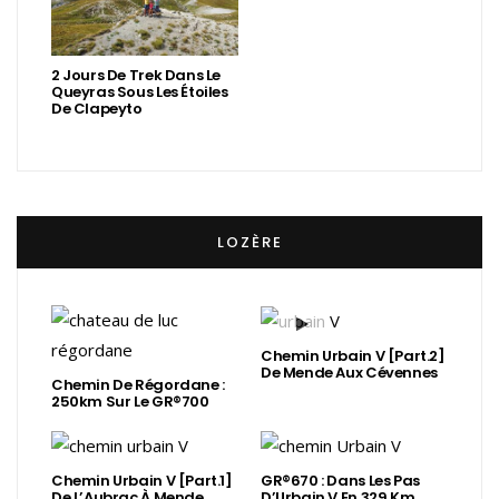
2 Jours De Trek Dans Le
Queyras Sous Les Étoiles
De Clapeyto
LOZÈRE
Chemin Urbain V [Part.2]
De Mende Aux Cévennes
Chemin De Régordane :
250km Sur Le GR®700
Chemin Urbain V [Part.1]
GR®670 : Dans Les Pas
De L’Aubrac À Mende
D’Urbain V En 329 Km