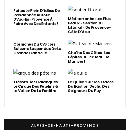
Faites Le Plein D’idées De
Randonnée Autour
Méditerranée : Les Plus
D’Aix-En-Provence À
Beaux « Sentier Du
Faire Avec Des Enfants !
Littoral » De Provence-
Côte D’Azur
Corniches Du CAF : Les
Balcons Suspendus De La
Chaîne Des Côtes : Les
Grande Candelle
Pépites Du Plateau De
Manivert
Trésors Des Calanques :
La Quille : Sur Les Traces
Le Cirque Des Pételins &
Du Bastion Déchu Des
Le Vallon De La Fenêtre
Seigneurs Du Puy
ALPES-DE-HAUTE-PROVENCE