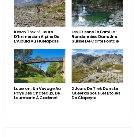
Kesch Trek : 3 Jours
Les Grisons En Famille :
D’Immersion Alpine De
Randonnées Dans Une
L’Albula Au Fluelapass
Suisse De Carte Postale
Luberon : Un Voyage Au
2 Jours De Trek Dans Le
Pays Des Châteaux, De
Queyras Sous Les Étoiles
Lourmarin À Cadenet
De Clapeyto