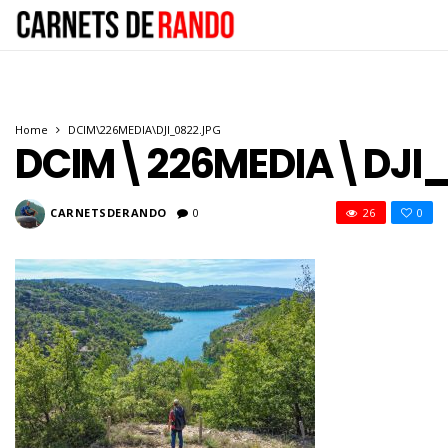
Home
DCIM\226MEDIA\DJI_0822.JPG
DCIM\226MEDIA\DJI_
CARNETSDERANDO
0
26
0