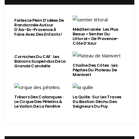
Faites Le Plein D’idées De
Randonnée Autour
Méditerranée : Les Plus
D’Aix-En-Provence À
Beaux « Sentier Du
Faire Avec Des Enfants !
Littoral » De Provence-
Côte D’Azur
Corniches Du CAF : Les
Balcons Suspendus De La
Chaîne Des Côtes : Les
Grande Candelle
Pépites Du Plateau De
Manivert
Trésors Des Calanques :
La Quille : Sur Les Traces
Le Cirque Des Pételins &
Du Bastion Déchu Des
Le Vallon De La Fenêtre
Seigneurs Du Puy