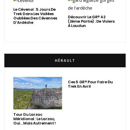
Le Cévenol : 5 Jours De
Trek Dans Les Vallées
Découvrir Le GR® 42
Oubliées Des Cévennes
(2ème Partie) : De Viviers
D’Ardèche
À Laudun
HÉRAULT
Ces 5 GR® Pour Faire Du
Trek En Avril
Tour Du Larzac
Méridional : Le Larzac,
Oui… Mais Autrement !