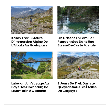
Kesch Trek : 3 Jours
Les Grisons En Famille :
D’Immersion Alpine De
Randonnées Dans Une
L’Albula Au Fluelapass
Suisse De Carte Postale
Luberon : Un Voyage Au
2 Jours De Trek Dans Le
Pays Des Châteaux, De
Queyras Sous Les Étoiles
Lourmarin À Cadenet
De Clapeyto