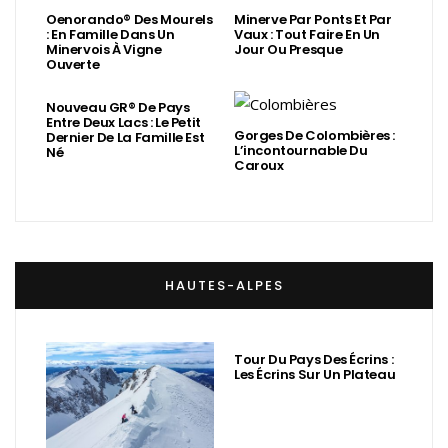
Oenorando® Des Mourels
Minerve Par Ponts Et Par
: En Famille Dans Un
Vaux : Tout Faire En Un
Minervois À Vigne
Jour Ou Presque
Ouverte
Nouveau GR® De Pays
Entre Deux Lacs : Le Petit
Gorges De Colombières :
Dernier De La Famille Est
L’incontournable Du
Né
Caroux
HAUTES-ALPES
Tour Du Pays Des Écrins :
Les Écrins Sur Un Plateau