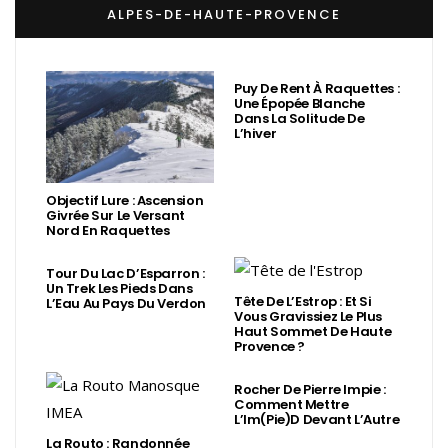
ALPES-DE-HAUTE-PROVENCE
Puy De Rent À Raquettes :
Une Épopée Blanche
Dans La Solitude De
L’hiver
Objectif Lure : Ascension
Givrée Sur Le Versant
Nord En Raquettes
Tour Du Lac D’Esparron :
Un Trek Les Pieds Dans
Tête De L’Estrop : Et Si
L’Eau Au Pays Du Verdon
Vous Gravissiez Le Plus
Haut Sommet De Haute
Provence ?
Rocher De Pierre Impie :
Comment Mettre
L’Im(Pie)d Devant L’Autre
La Routo : Randonnée