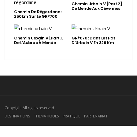
Chemin Urbain V [Part.2]
De Mende Aux Cévennes
Chemin De Régordane :
250km Sur Le GR®700
Chemin Urbain V [Part.1]
GR®670 : Dans Les Pas
De L’Aubrac À Mende
D’Urbain V En 329 Km
Copyright All rights reserved
DESTINATIONS
THEMATIQUES
PRATIQUE
PARTENARIAT