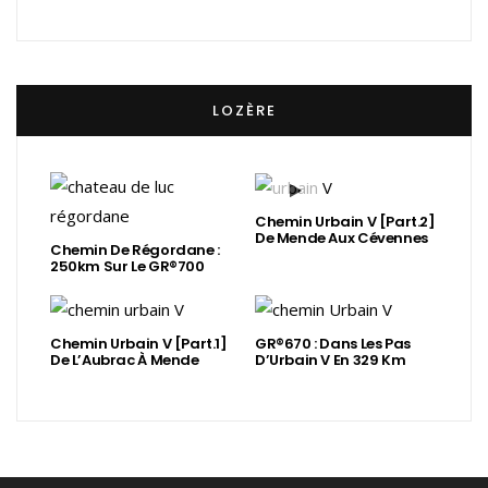
LOZÈRE
Chemin Urbain V [Part.2]
De Mende Aux Cévennes
Chemin De Régordane :
250km Sur Le GR®700
Chemin Urbain V [Part.1]
GR®670 : Dans Les Pas
De L’Aubrac À Mende
D’Urbain V En 329 Km