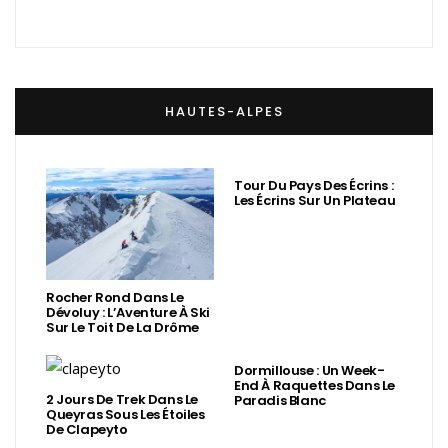
HAUTES-ALPES
Tour Du Pays Des Écrins :
Les Écrins Sur Un Plateau
Rocher Rond Dans Le
Dévoluy : L’Aventure À Ski
Sur Le Toit De La Drôme
Dormillouse : Un Week-
End À Raquettes Dans Le
2 Jours De Trek Dans Le
Paradis Blanc
Queyras Sous Les Étoiles
De Clapeyto