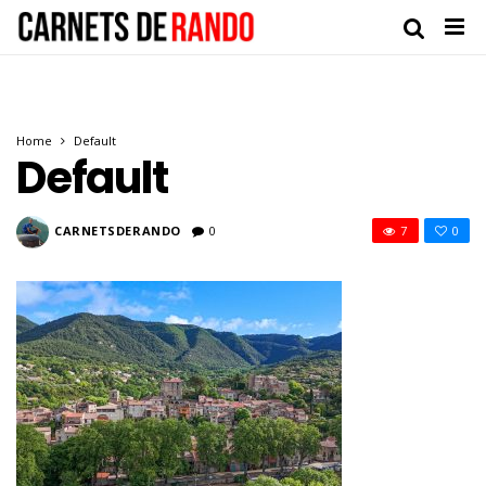
Home
Default
Default
CARNETSDERANDO
0
7
0