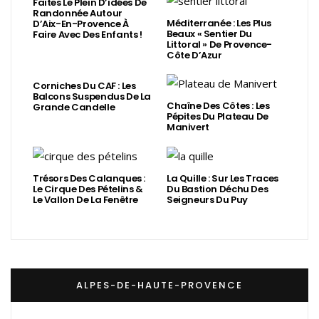
Faites Le Plein D’idées De
Randonnée Autour
Méditerranée : Les Plus
D’Aix-En-Provence À
Beaux « Sentier Du
Faire Avec Des Enfants !
Littoral » De Provence-
Côte D’Azur
Corniches Du CAF : Les
Balcons Suspendus De La
Chaîne Des Côtes : Les
Grande Candelle
Pépites Du Plateau De
Manivert
Trésors Des Calanques :
La Quille : Sur Les Traces
Le Cirque Des Pételins &
Du Bastion Déchu Des
Le Vallon De La Fenêtre
Seigneurs Du Puy
ALPES-DE-HAUTE-PROVENCE