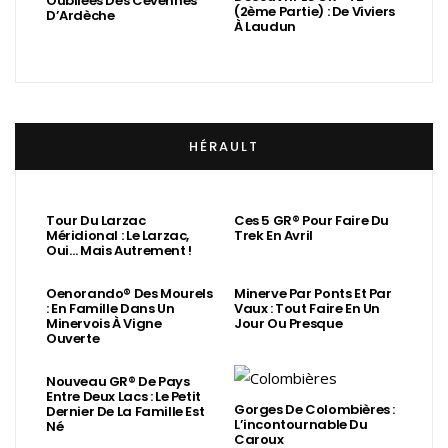
Oubliées Des Cévennes
(2ème Partie) : De Viviers
D’Ardèche
À Laudun
HÉRAULT
Tour Du Larzac
Ces 5 GR® Pour Faire Du
Méridional : Le Larzac,
Trek En Avril
Oui… Mais Autrement !
Oenorando® Des Mourels
Minerve Par Ponts Et Par
: En Famille Dans Un
Vaux : Tout Faire En Un
Minervois À Vigne
Jour Ou Presque
Ouverte
Nouveau GR® De Pays
Entre Deux Lacs : Le Petit
Gorges De Colombières :
Dernier De La Famille Est
L’incontournable Du
Né
Caroux