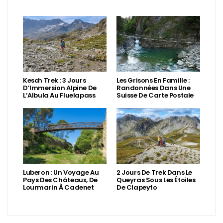
Kesch Trek : 3 Jours
Les Grisons En Famille :
D’Immersion Alpine De
Randonnées Dans Une
L’Albula Au Fluelapass
Suisse De Carte Postale
Luberon : Un Voyage Au
2 Jours De Trek Dans Le
Pays Des Châteaux, De
Queyras Sous Les Étoiles
Lourmarin À Cadenet
De Clapeyto