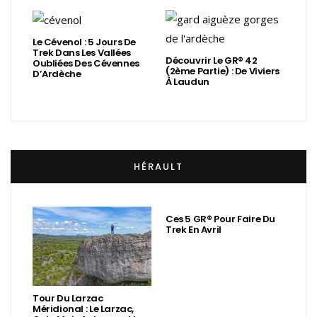
Le Cévenol : 5 Jours De
Trek Dans Les Vallées
Découvrir Le GR® 42
Oubliées Des Cévennes
(2ème Partie) : De Viviers
D’Ardèche
À Laudun
HÉRAULT
Ces 5 GR® Pour Faire Du
Trek En Avril
Tour Du Larzac
Méridional : Le Larzac,