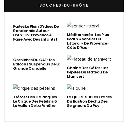
BOUCHES-DU-RHÔNE
Faites Le Plein D’idées De
Randonnée Autour
Méditerranée : Les Plus
D’Aix-En-Provence À
Beaux « Sentier Du
Faire Avec Des Enfants !
Littoral » De Provence-
Côte D’Azur
Corniches Du CAF : Les
Balcons Suspendus De La
Chaîne Des Côtes : Les
Grande Candelle
Pépites Du Plateau De
Manivert
Trésors Des Calanques :
La Quille : Sur Les Traces
Le Cirque Des Pételins &
Du Bastion Déchu Des
Le Vallon De La Fenêtre
Seigneurs Du Puy