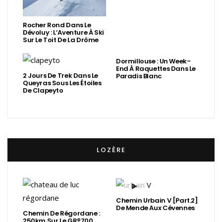
Rocher Rond Dans Le
Dévoluy : L’Aventure À Ski
Sur Le Toit De La Drôme
Dormillouse : Un Week-
End À Raquettes Dans Le
2 Jours De Trek Dans Le
Paradis Blanc
Queyras Sous Les Étoiles
De Clapeyto
LOZÈRE
Chemin Urbain V [Part.2]
De Mende Aux Cévennes
Chemin De Régordane :
250km Sur Le GR®700