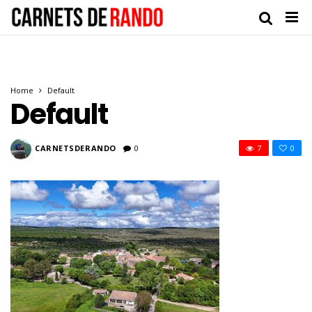
Home
Default
Default
CARNETSDERANDO
0
7
0