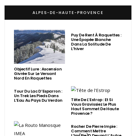
ALPES-DE-HAUTE-PROVENCE
Puy De Rent À Raquettes :
Une Épopée Blanche
Dans La Solitude De
L’hiver
Objectif Lure : Ascension
Givrée Sur Le Versant
Nord En Raquettes
Tour Du Lac D’Esparron :
Un Trek Les Pieds Dans
Tête De L’Estrop : Et Si
L’Eau Au Pays Du Verdon
Vous Gravissiez Le Plus
Haut Sommet De Haute
Provence ?
Rocher De Pierre Impie :
Comment Mettre
L’Im(Pie)d Devant L’Autre