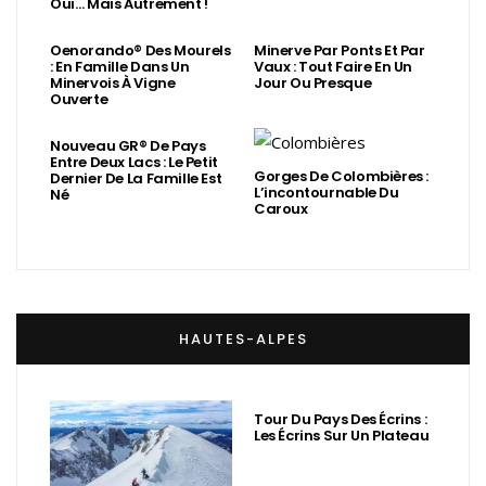
Oui… Mais Autrement !
Oenorando® Des Mourels
Minerve Par Ponts Et Par
: En Famille Dans Un
Vaux : Tout Faire En Un
Minervois À Vigne
Jour Ou Presque
Ouverte
Nouveau GR® De Pays
Entre Deux Lacs : Le Petit
Gorges De Colombières :
Dernier De La Famille Est
L’incontournable Du
Né
Caroux
HAUTES-ALPES
Tour Du Pays Des Écrins :
Les Écrins Sur Un Plateau