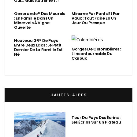
Oui… Mais Autrement !
Oenorando® Des Mourels
Minerve Par Ponts Et Par
: En Famille Dans Un
Vaux : Tout Faire En Un
Minervois À Vigne
Jour Ou Presque
Ouverte
Nouveau GR® De Pays
Entre Deux Lacs : Le Petit
Gorges De Colombières :
Dernier De La Famille Est
L’incontournable Du
Né
Caroux
HAUTES-ALPES
Tour Du Pays Des Écrins :
Les Écrins Sur Un Plateau