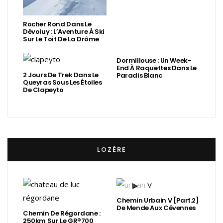
Rocher Rond Dans Le
Dévoluy : L’Aventure À Ski
Sur Le Toit De La Drôme
Dormillouse : Un Week-
End À Raquettes Dans Le
2 Jours De Trek Dans Le
Paradis Blanc
Queyras Sous Les Étoiles
De Clapeyto
LOZÈRE
Chemin Urbain V [Part.2]
De Mende Aux Cévennes
Chemin De Régordane :
250km Sur Le GR®700