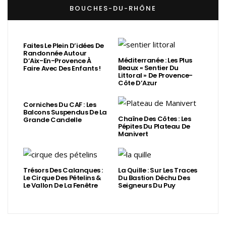
BOUCHES-DU-RHÔNE
Faites Le Plein D’idées De
Randonnée Autour
Méditerranée : Les Plus
D’Aix-En-Provence À
Beaux « Sentier Du
Faire Avec Des Enfants !
Littoral » De Provence-
Côte D’Azur
Corniches Du CAF : Les
Balcons Suspendus De La
Chaîne Des Côtes : Les
Grande Candelle
Pépites Du Plateau De
Manivert
Trésors Des Calanques :
La Quille : Sur Les Traces
Le Cirque Des Pételins &
Du Bastion Déchu Des
Le Vallon De La Fenêtre
Seigneurs Du Puy