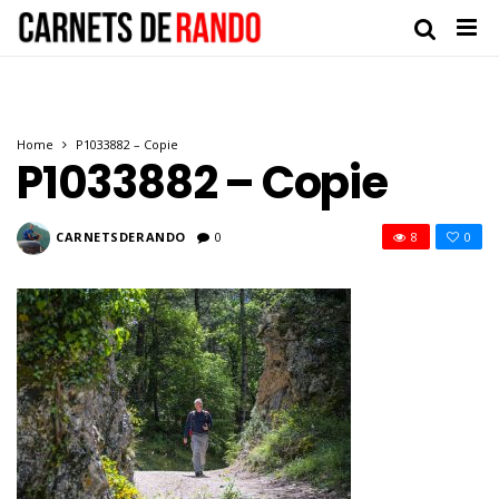
Home
P1033882 – Copie
P1033882 – Copie
CARNETSDERANDO
0
8
0