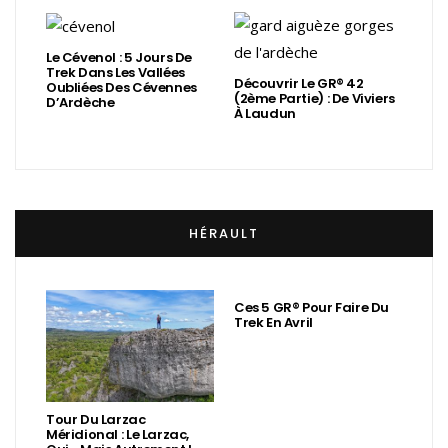
Le Cévenol : 5 Jours De
Trek Dans Les Vallées
Découvrir Le GR® 42
Oubliées Des Cévennes
(2ème Partie) : De Viviers
D’Ardèche
À Laudun
HÉRAULT
Ces 5 GR® Pour Faire Du
Trek En Avril
Tour Du Larzac
Méridional : Le Larzac,