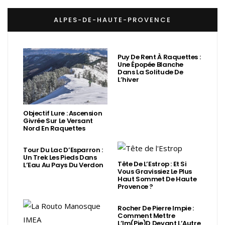
ALPES-DE-HAUTE-PROVENCE
Puy De Rent À Raquettes :
Une Épopée Blanche
Dans La Solitude De
L’hiver
Objectif Lure : Ascension
Givrée Sur Le Versant
Nord En Raquettes
Tour Du Lac D’Esparron :
Un Trek Les Pieds Dans
Tête De L’Estrop : Et Si
L’Eau Au Pays Du Verdon
Vous Gravissiez Le Plus
Haut Sommet De Haute
Provence ?
Rocher De Pierre Impie :
Comment Mettre
L’Im(Pie)d Devant L’Autre