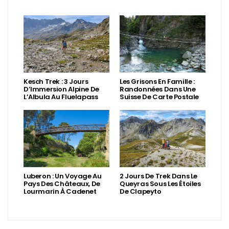
Kesch Trek : 3 Jours
Les Grisons En Famille :
D’Immersion Alpine De
Randonnées Dans Une
L’Albula Au Fluelapass
Suisse De Carte Postale
Luberon : Un Voyage Au
2 Jours De Trek Dans Le
Pays Des Châteaux, De
Queyras Sous Les Étoiles
Lourmarin À Cadenet
De Clapeyto