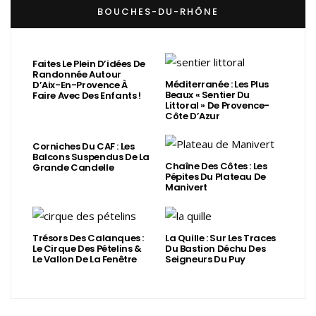
BOUCHES-DU-RHÔNE
Faites Le Plein D’idées De
Randonnée Autour
Méditerranée : Les Plus
D’Aix-En-Provence À
Beaux « Sentier Du
Faire Avec Des Enfants !
Littoral » De Provence-
Côte D’Azur
Corniches Du CAF : Les
Balcons Suspendus De La
Chaîne Des Côtes : Les
Grande Candelle
Pépites Du Plateau De
Manivert
Trésors Des Calanques :
La Quille : Sur Les Traces
Le Cirque Des Pételins &
Du Bastion Déchu Des
Le Vallon De La Fenêtre
Seigneurs Du Puy