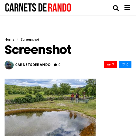
Home
Screenshot
Screenshot
CARNETSDERANDO
0
7
0