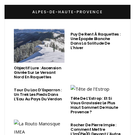
ALPES-DE-HAUTE-PROVENCE
Puy De Rent À Raquettes :
Une Épopée Blanche
Dans La Solitude De
L’hiver
Objectif Lure : Ascension
Givrée Sur Le Versant
Nord En Raquettes
Tour Du Lac D’Esparron :
Un Trek Les Pieds Dans
Tête De L’Estrop : Et Si
L’Eau Au Pays Du Verdon
Vous Gravissiez Le Plus
Haut Sommet De Haute
Provence ?
Rocher De Pierre Impie :
Comment Mettre
L’Im(Pie)d Devant L’Autre