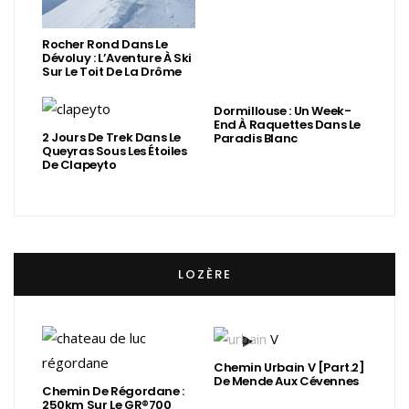
Rocher Rond Dans Le
Dévoluy : L’Aventure À Ski
Sur Le Toit De La Drôme
Dormillouse : Un Week-
End À Raquettes Dans Le
2 Jours De Trek Dans Le
Paradis Blanc
Queyras Sous Les Étoiles
De Clapeyto
LOZÈRE
Chemin Urbain V [Part.2]
De Mende Aux Cévennes
Chemin De Régordane :
250km Sur Le GR®700