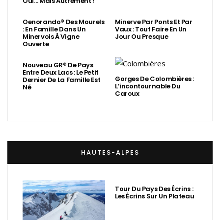
Oui… Mais Autrement !
Oenorando® Des Mourels
Minerve Par Ponts Et Par
: En Famille Dans Un
Vaux : Tout Faire En Un
Minervois À Vigne
Jour Ou Presque
Ouverte
Nouveau GR® De Pays
Entre Deux Lacs : Le Petit
Gorges De Colombières :
Dernier De La Famille Est
L’incontournable Du
Né
Caroux
HAUTES-ALPES
Tour Du Pays Des Écrins :
Les Écrins Sur Un Plateau