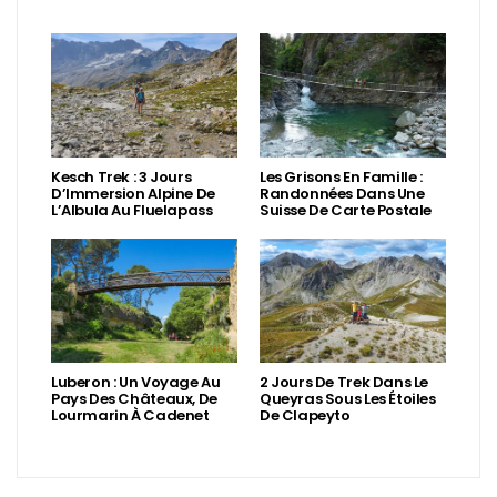
Kesch Trek : 3 Jours
Les Grisons En Famille :
D’Immersion Alpine De
Randonnées Dans Une
L’Albula Au Fluelapass
Suisse De Carte Postale
Luberon : Un Voyage Au
2 Jours De Trek Dans Le
Pays Des Châteaux, De
Queyras Sous Les Étoiles
Lourmarin À Cadenet
De Clapeyto