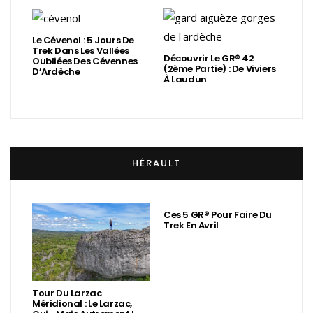
Le Cévenol : 5 Jours De
Trek Dans Les Vallées
Découvrir Le GR® 42
Oubliées Des Cévennes
(2ème Partie) : De Viviers
D’Ardèche
À Laudun
HÉRAULT
Ces 5 GR® Pour Faire Du
Trek En Avril
Tour Du Larzac
Méridional : Le Larzac,