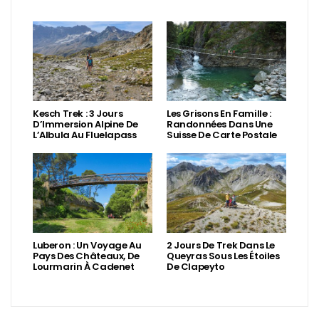
Kesch Trek : 3 Jours
Les Grisons En Famille :
D’Immersion Alpine De
Randonnées Dans Une
L’Albula Au Fluelapass
Suisse De Carte Postale
Luberon : Un Voyage Au
2 Jours De Trek Dans Le
Pays Des Châteaux, De
Queyras Sous Les Étoiles
Lourmarin À Cadenet
De Clapeyto