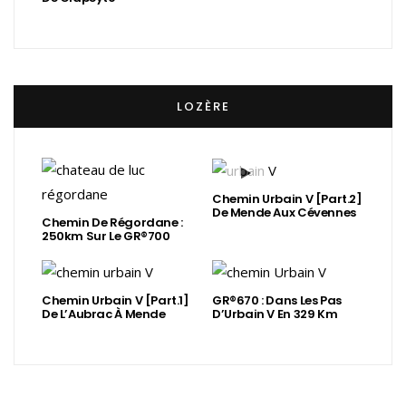
LOZÈRE
Chemin Urbain V [Part.2]
De Mende Aux Cévennes
Chemin De Régordane :
250km Sur Le GR®700
Chemin Urbain V [Part.1]
GR®670 : Dans Les Pas
De L’Aubrac À Mende
D’Urbain V En 329 Km