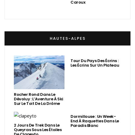
Caroux
HAUTES-ALPES
Tour Du Pays Des Écrins :
Les Écrins Sur Un Plateau
Rocher Rond Dans Le
Dévoluy : L’Aventure À Ski
Sur Le Toit De La Drôme
Dormillouse : Un Week-
End À Raquettes Dans Le
2 Jours De Trek Dans Le
Paradis Blanc
Queyras Sous Les Étoiles
De Clapeyto