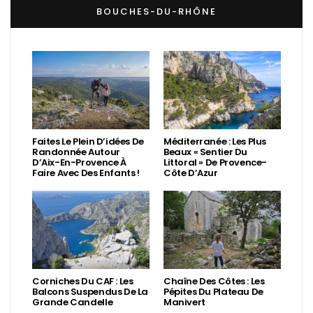
BOUCHES-DU-RHÔNE
Faites Le Plein D’idées De
Méditerranée : Les Plus
Randonnée Autour
Beaux « Sentier Du
D’Aix-En-Provence À
Littoral » De Provence-
Faire Avec Des Enfants !
Côte D’Azur
Corniches Du CAF : Les
Chaîne Des Côtes : Les
Balcons Suspendus De La
Pépites Du Plateau De
Grande Candelle
Manivert