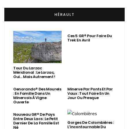
HÉRAULT
Ces 5 GR® Pour Faire Du
Trek En Avril
Tour Du Larzac
Méridional : Le Larzac,
Oui… Mais Autrement !
Oenorando® Des Mourels
Minerve Par Ponts Et Par
: En Famille Dans Un
Vaux : Tout Faire En Un
Minervois À Vigne
Jour Ou Presque
Ouverte
Nouveau GR® De Pays
Entre Deux Lacs : Le Petit
Gorges De Colombières :
Dernier De La Famille Est
L’incontournable Du
Né