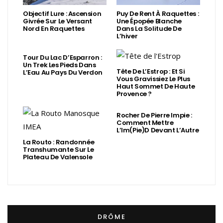
Objectif Lure : Ascension
Puy De Rent À Raquettes :
Givrée Sur Le Versant
Une Épopée Blanche
Nord En Raquettes
Dans La Solitude De
L’hiver
Tour Du Lac D’Esparron :
Un Trek Les Pieds Dans
Tête De L’Estrop : Et Si
L’Eau Au Pays Du Verdon
Vous Gravissiez Le Plus
Haut Sommet De Haute
Provence ?
Rocher De Pierre Impie :
Comment Mettre
L’Im(Pie)d Devant L’Autre
La Routo : Randonnée
Transhumante Sur Le
Plateau De Valensole
DRÔME