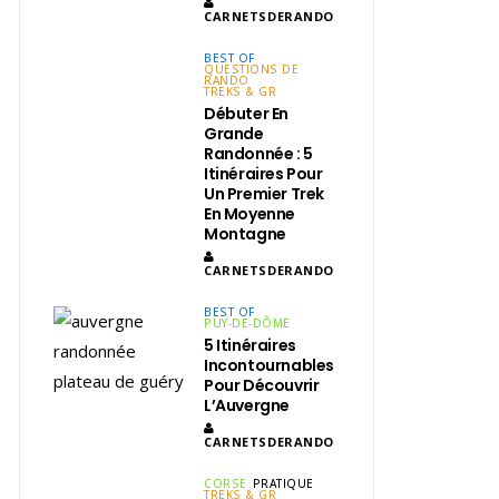
CARNETSDERANDO
BEST OF
QUESTIONS DE
RANDO
TREKS & GR
Débuter En
Grande
Randonnée : 5
Itinéraires Pour
Un Premier Trek
En Moyenne
Montagne
CARNETSDERANDO
BEST OF
PUY-DE-DÔME
5 Itinéraires
Incontournables
Pour Découvrir
L’Auvergne
CARNETSDERANDO
CORSE
PRATIQUE
TREKS & GR