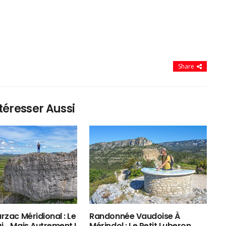
Share
téresser Aussi
rzac Méridional : Le
Randonnée Vaudoise À
ui… Mais Autrement !
Mérindol : Le Petit Luberon