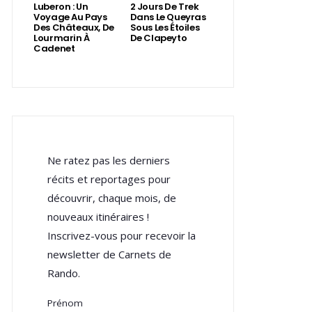
Luberon : Un
2 Jours De Trek
Voyage Au Pays
Dans Le Queyras
Des Châteaux, De
Sous Les Étoiles
Lourmarin À
De Clapeyto
Cadenet
Ne ratez pas les derniers
récits et reportages pour
découvrir, chaque mois, de
nouveaux itinéraires !
Inscrivez-vous pour recevoir la
newsletter de Carnets de
Rando.
Prénom