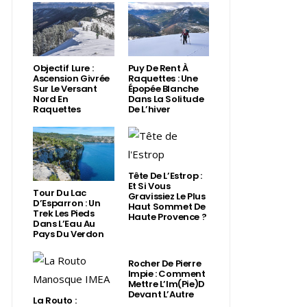
Objectif Lure :
Puy De Rent À
Ascension Givrée
Raquettes : Une
Sur Le Versant
Épopée Blanche
Nord En
Dans La Solitude
Raquettes
De L’hiver
Tête De L’Estrop :
Et Si Vous
Tour Du Lac
Gravissiez Le Plus
D’Esparron : Un
Haut Sommet De
Trek Les Pieds
Haute Provence ?
Dans L’Eau Au
Pays Du Verdon
Rocher De Pierre
Impie : Comment
Mettre L’Im(Pie)d
Devant L’Autre
La Routo :