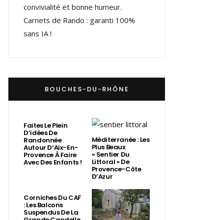
convivialité et bonne humeur.
Carnets de Rando : garanti 100%
sans IA !
BOUCHES-DU-RHÔNE
Faites Le Plein
D’idées De
Méditerranée : Les
Randonnée
Plus Beaux
Autour D’Aix-En-
« Sentier Du
Provence À Faire
Littoral » De
Avec Des Enfants !
Provence-Côte
D’Azur
Corniches Du CAF
: Les Balcons
Suspendus De La
Grande Candelle