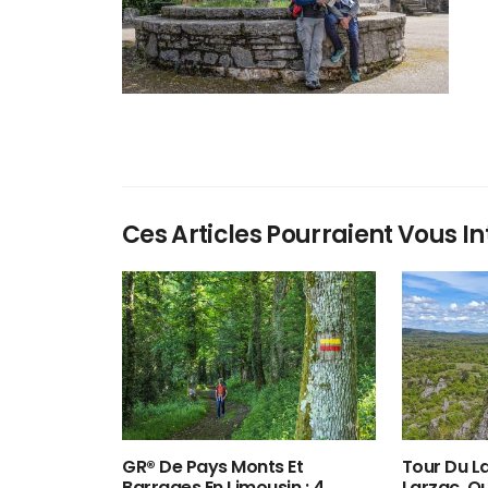
Ces Articles Pourraient Vous In
GR® De Pays Monts Et
Tour Du La
Barrages En Limousin : 4
Larzac, O