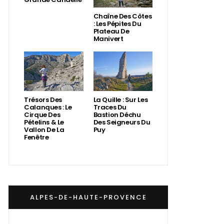
Chaîne Des Côtes
: Les Pépites Du
Plateau De
Manivert
Trésors Des
La Quille : Sur Les
Calanques : Le
Traces Du
Cirque Des
Bastion Déchu
Pételins & Le
Des Seigneurs Du
Vallon De La
Puy
Fenêtre
ALPES-DE-HAUTE-PROVENCE