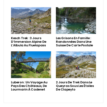
Kesch Trek : 3 Jours
Les Grisons En Famille :
D’Immersion Alpine De
Randonnées Dans Une
L’Albula Au Fluelapass
Suisse De Carte Postale
Luberon : Un Voyage Au
2 Jours De Trek Dans Le
Pays Des Châteaux, De
Queyras Sous Les Étoiles
Lourmarin À Cadenet
De Clapeyto