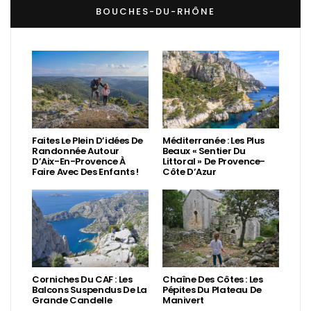
BOUCHES-DU-RHÔNE
Faites Le Plein D’idées De
Méditerranée : Les Plus
Randonnée Autour
Beaux « Sentier Du
D’Aix-En-Provence À
Littoral » De Provence-
Faire Avec Des Enfants !
Côte D’Azur
Corniches Du CAF : Les
Chaîne Des Côtes : Les
Balcons Suspendus De La
Pépites Du Plateau De
Grande Candelle
Manivert