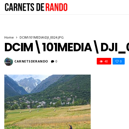
Home
DCIM\101MEDIA\DJI_0024.JPG
DCIM\101MEDIA\DJI_
CARNETSDERANDO
0
40
0