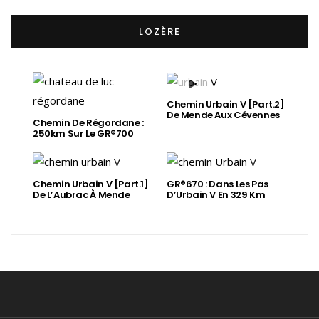
LOZÈRE
Chemin Urbain V [Part.2]
De Mende Aux Cévennes
Chemin De Régordane :
250km Sur Le GR®700
Chemin Urbain V [Part.1]
GR®670 : Dans Les Pas
De L’Aubrac À Mende
D’Urbain V En 329 Km