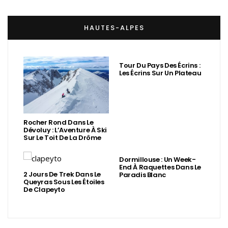
HAUTES-ALPES
Tour Du Pays Des Écrins :
Les Écrins Sur Un Plateau
Rocher Rond Dans Le
Dévoluy : L’Aventure À Ski
Sur Le Toit De La Drôme
Dormillouse : Un Week-
End À Raquettes Dans Le
2 Jours De Trek Dans Le
Paradis Blanc
Queyras Sous Les Étoiles
De Clapeyto