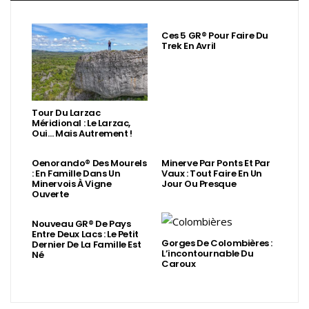
Ces 5 GR® Pour Faire Du
Trek En Avril
Tour Du Larzac
Méridional : Le Larzac,
Oui… Mais Autrement !
Oenorando® Des Mourels
Minerve Par Ponts Et Par
: En Famille Dans Un
Vaux : Tout Faire En Un
Minervois À Vigne
Jour Ou Presque
Ouverte
Nouveau GR® De Pays
Entre Deux Lacs : Le Petit
Gorges De Colombières :
Dernier De La Famille Est
L’incontournable Du
Né
Caroux