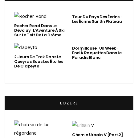
Tour Du Pays Des Écrins :
Les Écrins Sur Un Plateau
Rocher Rond Dans Le
Dévoluy : L’Aventure À Ski
Sur Le Toit De La Drôme
Dormillouse : Un Week-
End À Raquettes Dans Le
2 Jours De Trek Dans Le
Paradis Blanc
Queyras Sous Les Étoiles
De Clapeyto
LOZÈRE
Chemin Urbain V [Part.2]