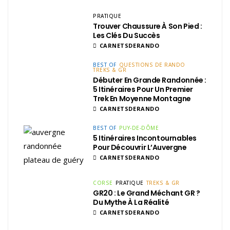
PRATIQUE
Trouver Chaussure À Son Pied :
Les Clés Du Succès
CARNETSDERANDO
BEST OF
QUESTIONS DE RANDO
TREKS & GR
Débuter En Grande Randonnée :
5 Itinéraires Pour Un Premier
Trek En Moyenne Montagne
CARNETSDERANDO
BEST OF
PUY-DE-DÔME
5 Itinéraires Incontournables
Pour Découvrir L’Auvergne
CARNETSDERANDO
CORSE
PRATIQUE
TREKS & GR
GR20 : Le Grand Méchant GR ?
Du Mythe À La Réalité
CARNETSDERANDO