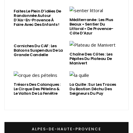
Faites Le Plein D’idées De
Randonnée Autour
Méditerranée : Les Plus
D’Aix-En-Provence À
Beaux « Sentier Du
Faire Avec Des Enfants !
Littoral » De Provence-
Côte D’Azur
Corniches Du CAF : Les
Balcons Suspendus De La
Chaîne Des Côtes : Les
Grande Candelle
Pépites Du Plateau De
Manivert
Trésors Des Calanques :
La Quille : Sur Les Traces
Le Cirque Des Pételins &
Du Bastion Déchu Des
Le Vallon De La Fenêtre
Seigneurs Du Puy
ALPES-DE-HAUTE-PROVENCE