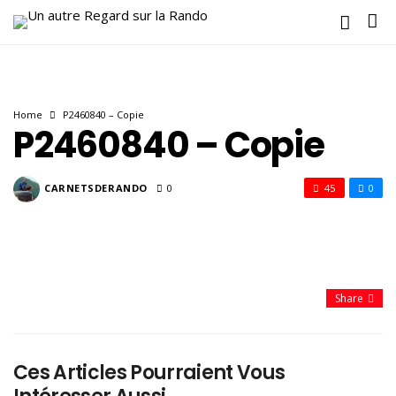
Home
P2460840 – Copie
P2460840 – Copie
CARNETSDERANDO
0
45
0
Share
Ces Articles Pourraient Vous