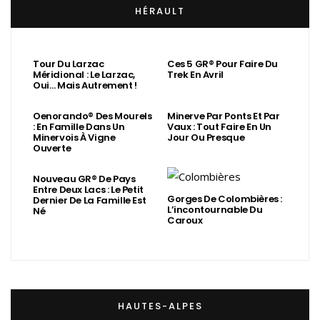
HÉRAULT
Tour Du Larzac
Ces 5 GR® Pour Faire Du
Méridional : Le Larzac,
Trek En Avril
Oui… Mais Autrement !
Oenorando® Des Mourels
Minerve Par Ponts Et Par
: En Famille Dans Un
Vaux : Tout Faire En Un
Minervois À Vigne
Jour Ou Presque
Ouverte
Nouveau GR® De Pays
Entre Deux Lacs : Le Petit
Gorges De Colombières :
Dernier De La Famille Est
L’incontournable Du
Né
Caroux
HAUTES-ALPES