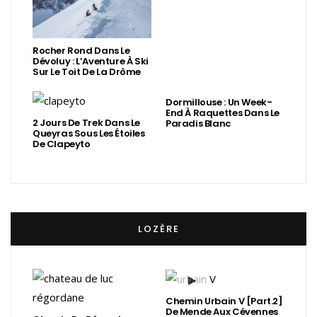
Rocher Rond Dans Le
Dévoluy : L’Aventure À Ski
Sur Le Toit De La Drôme
Dormillouse : Un Week-
End À Raquettes Dans Le
2 Jours De Trek Dans Le
Paradis Blanc
Queyras Sous Les Étoiles
De Clapeyto
LOZÈRE
Chemin Urbain V [Part.2]
De Mende Aux Cévennes