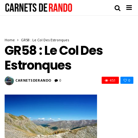
Home
GR58 : Le Col Des Estronques
GR58 : Le Col Des
Estronques
CARNETSDERANDO
0
451
0