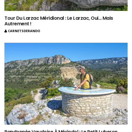
Tour Du Larzac Méridional : Le Larzac, Oui… Mais
Autrement !
CARNETSDERANDO
Randonnée Vaudoise À Mérindol : Le Petit Luberon