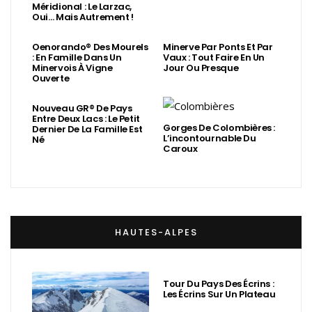
Méridional : Le Larzac,
Oui… Mais Autrement !
Oenorando® Des Mourels
Minerve Par Ponts Et Par
: En Famille Dans Un
Vaux : Tout Faire En Un
Minervois À Vigne
Jour Ou Presque
Ouverte
Nouveau GR® De Pays
Entre Deux Lacs : Le Petit
Gorges De Colombières :
Dernier De La Famille Est
L’incontournable Du
Né
Caroux
HAUTES-ALPES
Tour Du Pays Des Écrins :
Les Écrins Sur Un Plateau