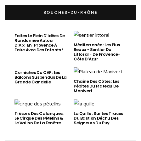
BOUCHES-DU-RHÔNE
Faites Le Plein D’idées De
Randonnée Autour
Méditerranée : Les Plus
D’Aix-En-Provence À
Beaux « Sentier Du
Faire Avec Des Enfants !
Littoral » De Provence-
Côte D’Azur
Corniches Du CAF : Les
Balcons Suspendus De La
Chaîne Des Côtes : Les
Grande Candelle
Pépites Du Plateau De
Manivert
Trésors Des Calanques :
La Quille : Sur Les Traces
Le Cirque Des Pételins &
Du Bastion Déchu Des
Le Vallon De La Fenêtre
Seigneurs Du Puy