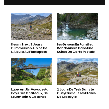
Kesch Trek : 3 Jours
Les Grisons En Famille :
D’Immersion Alpine De
Randonnées Dans Une
L’Albula Au Fluelapass
Suisse De Carte Postale
Luberon : Un Voyage Au
2 Jours De Trek Dans Le
Pays Des Châteaux, De
Queyras Sous Les Étoiles
Lourmarin À Cadenet
De Clapeyto