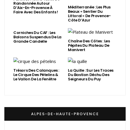
Randonnée Autour
Méditerranée : Les Plus
D’Aix-En-Provence À
Beaux « Sentier Du
Faire Avec Des Enfants !
Littoral » De Provence-
Côte D’Azur
Corniches Du CAF : Les
Balcons Suspendus De La
Chaîne Des Côtes : Les
Grande Candelle
Pépites Du Plateau De
Manivert
Trésors Des Calanques :
La Quille : Sur Les Traces
Le Cirque Des Pételins &
Du Bastion Déchu Des
Le Vallon De La Fenêtre
Seigneurs Du Puy
ALPES-DE-HAUTE-PROVENCE