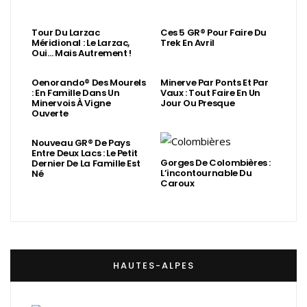
Tour Du Larzac
Ces 5 GR® Pour Faire Du
Méridional : Le Larzac,
Trek En Avril
Oui… Mais Autrement !
Oenorando® Des Mourels
Minerve Par Ponts Et Par
: En Famille Dans Un
Vaux : Tout Faire En Un
Minervois À Vigne
Jour Ou Presque
Ouverte
Nouveau GR® De Pays
Entre Deux Lacs : Le Petit
Gorges De Colombières :
Dernier De La Famille Est
L’incontournable Du
Né
Caroux
HAUTES-ALPES