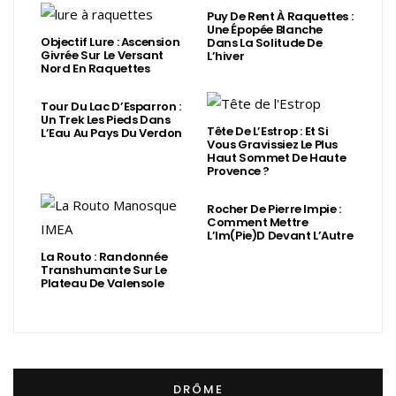
Puy De Rent À Raquettes :
Une Épopée Blanche
Objectif Lure : Ascension
Dans La Solitude De
Givrée Sur Le Versant
L’hiver
Nord En Raquettes
Tour Du Lac D’Esparron :
Un Trek Les Pieds Dans
Tête De L’Estrop : Et Si
L’Eau Au Pays Du Verdon
Vous Gravissiez Le Plus
Haut Sommet De Haute
Provence ?
Rocher De Pierre Impie :
Comment Mettre
L’Im(Pie)d Devant L’Autre
La Routo : Randonnée
Transhumante Sur Le
Plateau De Valensole
DRÔME