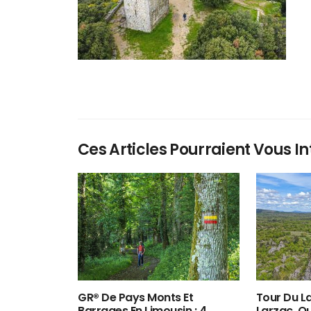
Ces Articles Pourraient Vous In
GR® De Pays Monts Et
Tour Du La
Barrages En Limousin : 4
Larzac, O