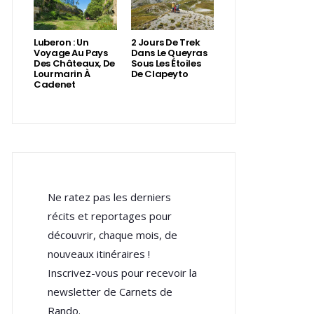
Luberon : Un
2 Jours De Trek
Voyage Au Pays
Dans Le Queyras
Des Châteaux, De
Sous Les Étoiles
Lourmarin À
De Clapeyto
Cadenet
Ne ratez pas les derniers
récits et reportages pour
découvrir, chaque mois, de
nouveaux itinéraires !
Inscrivez-vous pour recevoir la
newsletter de Carnets de
Rando.