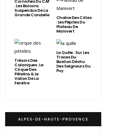
Corniches Du CAF
: Les Balcons
Suspendus De La
Grande Candelle
Chaîne Des Côtes
: Les Pépites Du
Plateau De
Manivert
La Quille : Sur Les
Traces Du
Trésors Des
Bastion Déchu
Calanques : Le
Des Seigneurs Du
Cirque Des
Puy
Pételins & Le
Vallon De La
Fenêtre
ALPES-DE-HAUTE-PROVENCE