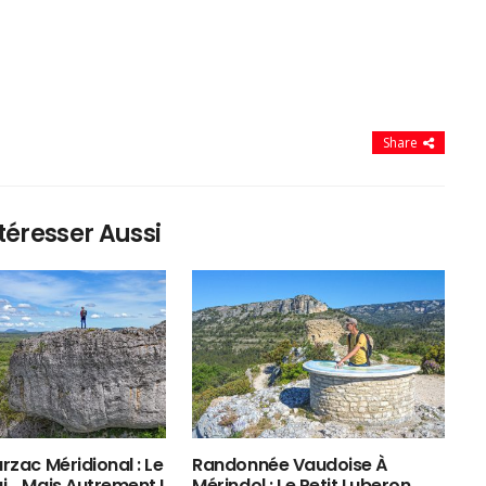
Share
téresser Aussi
rzac Méridional : Le
Randonnée Vaudoise À
ui… Mais Autrement !
Mérindol : Le Petit Luberon