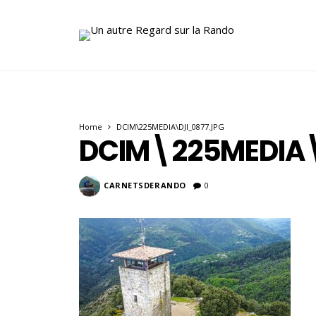
Home
DCIM\225MEDIA\DJI_0877.JPG
DCIM\225MEDIA\
CARNETSDERANDO
0