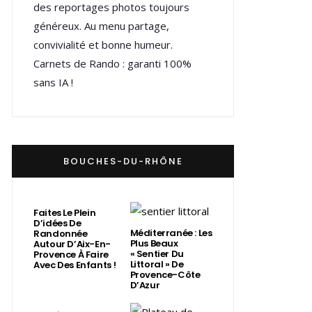
des reportages photos toujours
généreux. Au menu partage,
convivialité et bonne humeur.
Carnets de Rando : garanti 100%
sans IA !
BOUCHES-DU-RHÔNE
Faites Le Plein
D’idées De
Méditerranée : Les
Randonnée
Plus Beaux
Autour D’Aix-En-
« Sentier Du
Provence À Faire
Littoral » De
Avec Des Enfants !
Provence-Côte
D’Azur