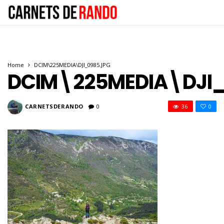
Home
DCIM\225MEDIA\DJI_0985.JPG
DCIM\225MEDIA\DJI_
CARNETSDERANDO
0
36
0