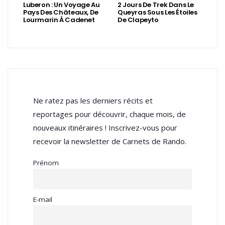
Luberon : Un Voyage Au
2 Jours De Trek Dans Le
Pays Des Châteaux, De
Queyras Sous Les Étoiles
Lourmarin À Cadenet
De Clapeyto
Ne ratez pas les derniers récits et
reportages pour découvrir, chaque mois, de
nouveaux itinéraires ! Inscrivez-vous pour
recevoir la newsletter de Carnets de Rando.
Prénom
E-mail