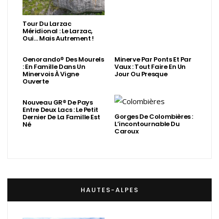
Tour Du Larzac
Méridional : Le Larzac,
Oui… Mais Autrement !
Oenorando® Des Mourels
Minerve Par Ponts Et Par
: En Famille Dans Un
Vaux : Tout Faire En Un
Minervois À Vigne
Jour Ou Presque
Ouverte
Nouveau GR® De Pays
Entre Deux Lacs : Le Petit
Gorges De Colombières :
Dernier De La Famille Est
L’incontournable Du
Né
Caroux
HAUTES-ALPES