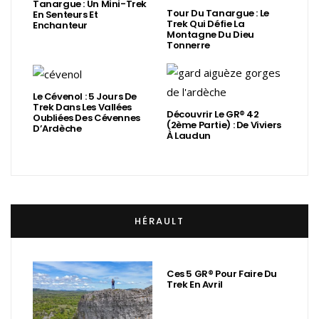
Tanargue : Un Mini-Trek
Tour Du Tanargue : Le
En Senteurs Et
Trek Qui Défie La
Enchanteur
Montagne Du Dieu
Tonnerre
Le Cévenol : 5 Jours De
Trek Dans Les Vallées
Découvrir Le GR® 42
Oubliées Des Cévennes
(2ème Partie) : De Viviers
D’Ardèche
À Laudun
HÉRAULT
Ces 5 GR® Pour Faire Du
Trek En Avril