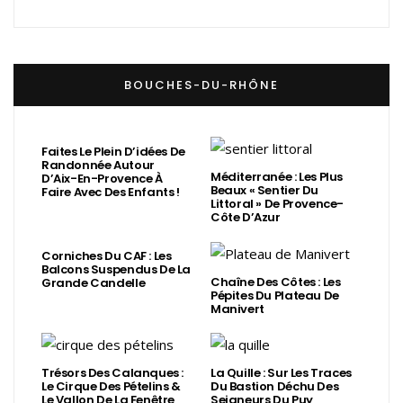
BOUCHES-DU-RHÔNE
Faites Le Plein D’idées De
Randonnée Autour
Méditerranée : Les Plus
D’Aix-En-Provence À
Beaux « Sentier Du
Faire Avec Des Enfants !
Littoral » De Provence-
Côte D’Azur
Corniches Du CAF : Les
Balcons Suspendus De La
Chaîne Des Côtes : Les
Grande Candelle
Pépites Du Plateau De
Manivert
Trésors Des Calanques :
La Quille : Sur Les Traces
Le Cirque Des Pételins &
Du Bastion Déchu Des
Le Vallon De La Fenêtre
Seigneurs Du Puy