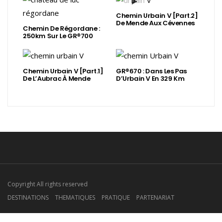
Chemin Urbain V [Part.2]
De Mende Aux Cévennes
Chemin De Régordane :
250km Sur Le GR®700
Chemin Urbain V [Part.1]
GR®670 : Dans Les Pas
De L’Aubrac À Mende
D’Urbain V En 329 Km
Copyright All rights reserved
DESTINATIONS
THEMATIQUES
PRATIQUE
PARTENARIAT