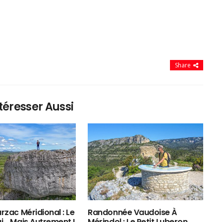
Share
téresser Aussi
rzac Méridional : Le
Randonnée Vaudoise À
ui… Mais Autrement !
Mérindol : Le Petit Luberon