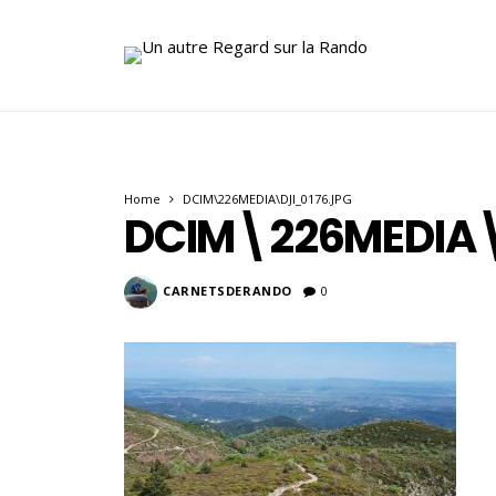
Home
DCIM\226MEDIA\DJI_0176.JPG
DCIM\226MEDIA\
CARNETSDERANDO
0