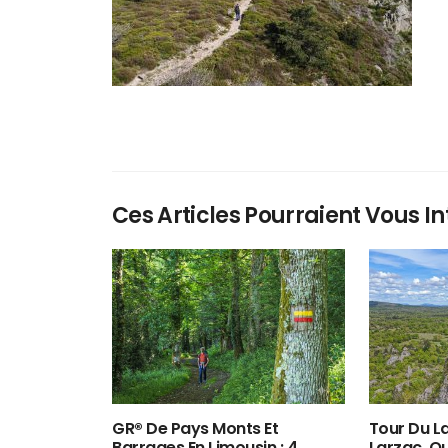
Ces Articles Pourraient Vous In
GR® De Pays Monts Et
Tour Du La
Barrages En Limousin : 4
Larzac, O