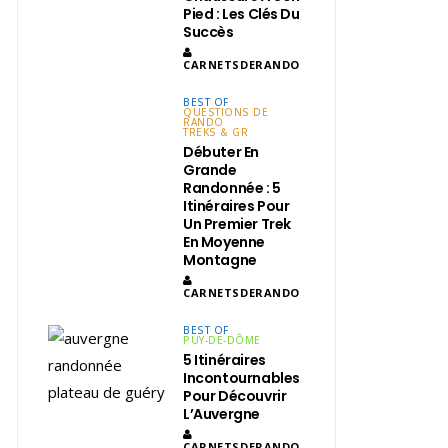
Pied : Les Clés Du
Succès
CARNETSDERANDO
BEST OF
QUESTIONS DE
RANDO
TREKS & GR
Débuter En
Grande
Randonnée : 5
Itinéraires Pour
Un Premier Trek
En Moyenne
Montagne
CARNETSDERANDO
BEST OF
PUY-DE-DÔME
5 Itinéraires
Incontournables
Pour Découvrir
L’Auvergne
CARNETSDERANDO