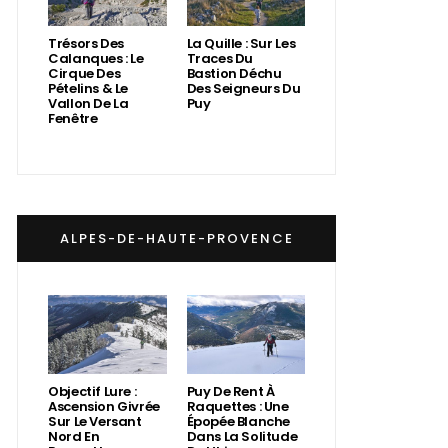
Trésors Des
La Quille : Sur Les
Calanques : Le
Traces Du
Cirque Des
Bastion Déchu
Pételins & Le
Des Seigneurs Du
Vallon De La
Puy
Fenêtre
ALPES-DE-HAUTE-PROVENCE
Objectif Lure :
Puy De Rent À
Ascension Givrée
Raquettes : Une
Sur Le Versant
Épopée Blanche
Nord En
Dans La Solitude