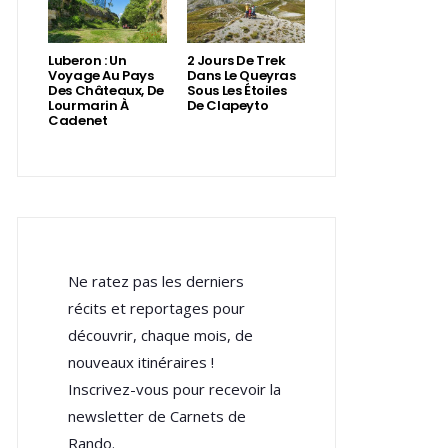
Luberon : Un
2 Jours De Trek
Voyage Au Pays
Dans Le Queyras
Des Châteaux, De
Sous Les Étoiles
Lourmarin À
De Clapeyto
Cadenet
Ne ratez pas les derniers
récits et reportages pour
découvrir, chaque mois, de
nouveaux itinéraires !
Inscrivez-vous pour recevoir la
newsletter de Carnets de
Rando.