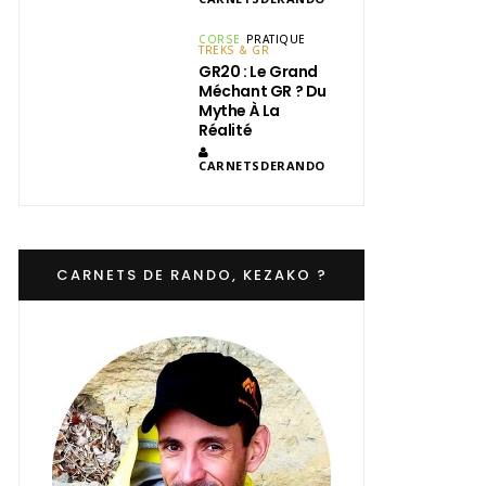
CORSE
PRATIQUE
TREKS & GR
GR20 : Le Grand
Méchant GR ? Du
Mythe À La
Réalité
CARNETSDERANDO
CARNETS DE RANDO, KEZAKO ?