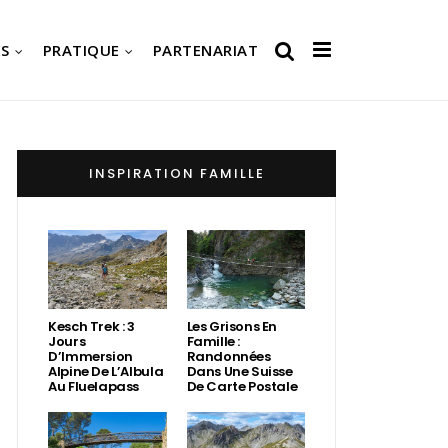
S
PRATIQUE
PARTENARIAT
INSPIRATION FAMILLE
Kesch Trek : 3
Les Grisons En
Jours
Famille :
D’Immersion
Randonnées
Alpine De L’Albula
Dans Une Suisse
Au Fluelapass
De Carte Postale