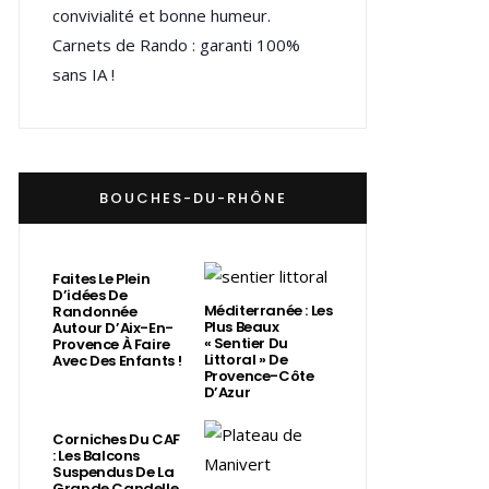
convivialité et bonne humeur.
Carnets de Rando : garanti 100%
sans IA !
BOUCHES-DU-RHÔNE
Faites Le Plein
D’idées De
Méditerranée : Les
Randonnée
Plus Beaux
Autour D’Aix-En-
« Sentier Du
Provence À Faire
Littoral » De
Avec Des Enfants !
Provence-Côte
D’Azur
Corniches Du CAF
: Les Balcons
Suspendus De La
Grande Candelle