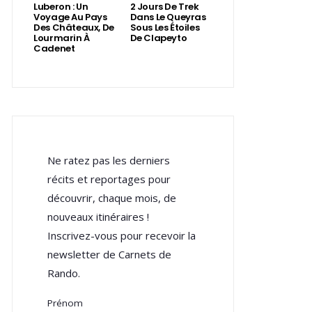
Luberon : Un
2 Jours De Trek
Voyage Au Pays
Dans Le Queyras
Des Châteaux, De
Sous Les Étoiles
Lourmarin À
De Clapeyto
Cadenet
Ne ratez pas les derniers
récits et reportages pour
découvrir, chaque mois, de
nouveaux itinéraires !
Inscrivez-vous pour recevoir la
newsletter de Carnets de
Rando.
Prénom