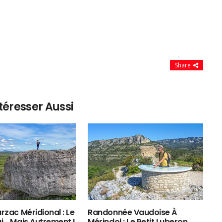
Share
téresser Aussi
rzac Méridional : Le
Randonnée Vaudoise À
ui… Mais Autrement !
Mérindol : Le Petit Luberon