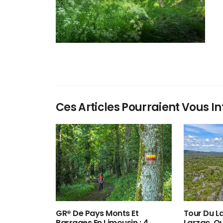
Ces Articles Pourraient Vous In
GR® De Pays Monts Et
Tour Du La
Barrages En Limousin : 4
Larzac, O