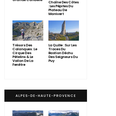
Chaîne Des Côtes
: Les Pépites Du
Plateau De
Manivert
Trésors Des
La Quille : Sur Les
Calanques : Le
Traces Du
Cirque Des
Bastion Déchu
Pételins & Le
Des Seigneurs Du
Vallon De La
Puy
Fenêtre
ALPES-DE-HAUTE-PROVENCE