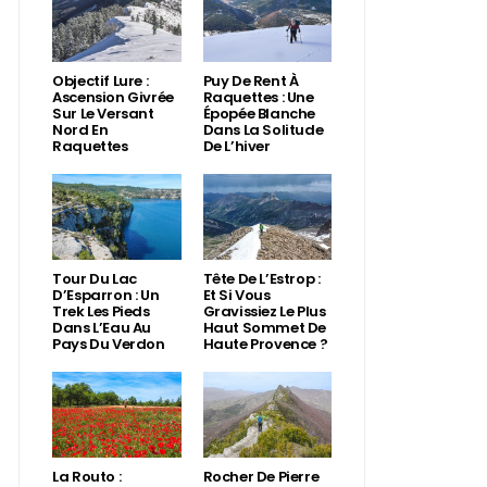
Objectif Lure :
Puy De Rent À
Ascension Givrée
Raquettes : Une
Sur Le Versant
Épopée Blanche
Nord En
Dans La Solitude
Raquettes
De L’hiver
Tour Du Lac
Tête De L’Estrop :
D’Esparron : Un
Et Si Vous
Trek Les Pieds
Gravissiez Le Plus
Dans L’Eau Au
Haut Sommet De
Pays Du Verdon
Haute Provence ?
La Routo :
Rocher De Pierre