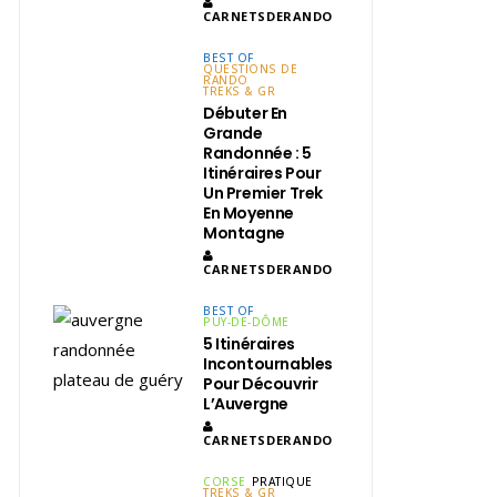
CARNETSDERANDO
BEST OF
QUESTIONS DE
RANDO
TREKS & GR
Débuter En
Grande
Randonnée : 5
Itinéraires Pour
Un Premier Trek
En Moyenne
Montagne
CARNETSDERANDO
BEST OF
PUY-DE-DÔME
5 Itinéraires
Incontournables
Pour Découvrir
L’Auvergne
CARNETSDERANDO
CORSE
PRATIQUE
TREKS & GR