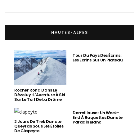
HAUTES-ALPES
Tour Du Pays Des Écrins :
Les Écrins Sur Un Plateau
Rocher Rond Dans Le
Dévoluy : L’Aventure À Ski
Sur Le Toit De La Drôme
Dormillouse : Un Week-
End À Raquettes Dans Le
2 Jours De Trek Dans Le
Paradis Blanc
Queyras Sous Les Étoiles
De Clapeyto