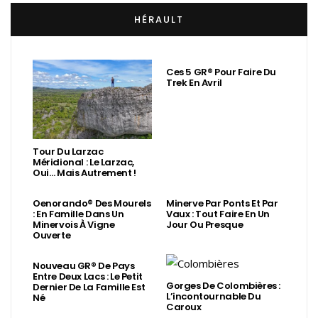
HÉRAULT
Ces 5 GR® Pour Faire Du
Trek En Avril
Tour Du Larzac
Méridional : Le Larzac,
Oui… Mais Autrement !
Oenorando® Des Mourels
Minerve Par Ponts Et Par
: En Famille Dans Un
Vaux : Tout Faire En Un
Minervois À Vigne
Jour Ou Presque
Ouverte
Nouveau GR® De Pays
Entre Deux Lacs : Le Petit
Gorges De Colombières :
Dernier De La Famille Est
L’incontournable Du
Né
Caroux