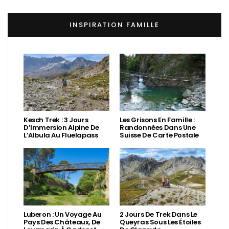
INSPIRATION FAMILLE
Kesch Trek : 3 Jours
Les Grisons En Famille :
D’Immersion Alpine De
Randonnées Dans Une
L’Albula Au Fluelapass
Suisse De Carte Postale
Luberon : Un Voyage Au
2 Jours De Trek Dans Le
Pays Des Châteaux, De
Queyras Sous Les Étoiles