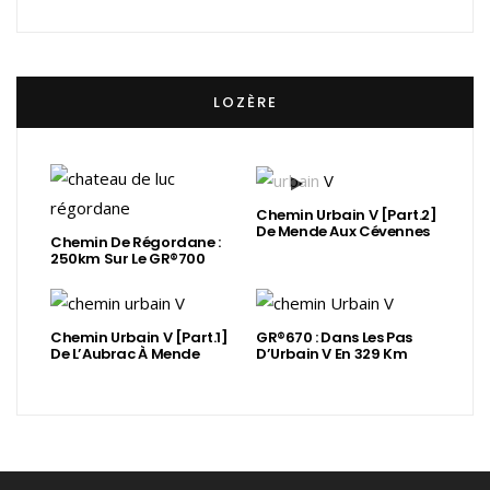
LOZÈRE
Chemin Urbain V [Part.2]
De Mende Aux Cévennes
Chemin De Régordane :
250km Sur Le GR®700
Chemin Urbain V [Part.1]
GR®670 : Dans Les Pas
De L’Aubrac À Mende
D’Urbain V En 329 Km