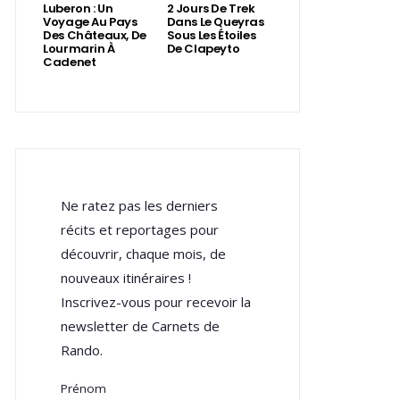
Luberon : Un
2 Jours De Trek
Voyage Au Pays
Dans Le Queyras
Des Châteaux, De
Sous Les Étoiles
Lourmarin À
De Clapeyto
Cadenet
Ne ratez pas les derniers
récits et reportages pour
découvrir, chaque mois, de
nouveaux itinéraires !
Inscrivez-vous pour recevoir la
newsletter de Carnets de
Rando.
Prénom