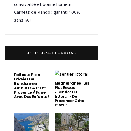
convivialité et bonne humeur.
Carnets de Rando : garanti 100%
sans IA !
BOUCHES-DU-RHÔNE
Faites Le Plein
D’idées De
Méditerranée : Les
Randonnée
Plus Beaux
Autour D’Aix-En-
« Sentier Du
Provence À Faire
Littoral » De
Avec Des Enfants !
Provence-Côte
D’Azur