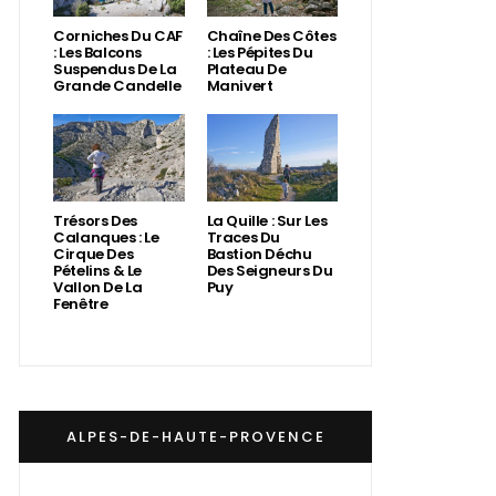
Corniches Du CAF
Chaîne Des Côtes
: Les Balcons
: Les Pépites Du
Suspendus De La
Plateau De
Grande Candelle
Manivert
Trésors Des
La Quille : Sur Les
Calanques : Le
Traces Du
Cirque Des
Bastion Déchu
Pételins & Le
Des Seigneurs Du
Vallon De La
Puy
Fenêtre
ALPES-DE-HAUTE-PROVENCE