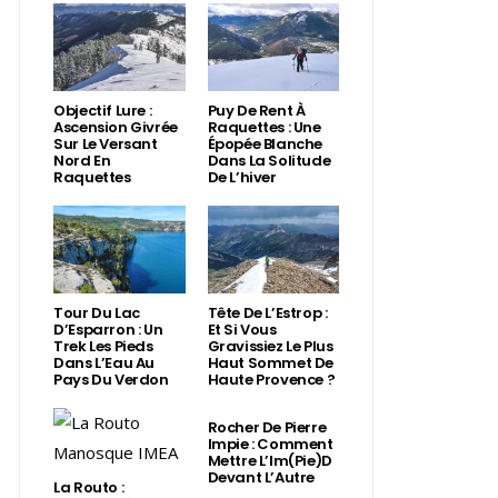
Objectif Lure :
Puy De Rent À
Ascension Givrée
Raquettes : Une
Sur Le Versant
Épopée Blanche
Nord En
Dans La Solitude
Raquettes
De L’hiver
Tour Du Lac
Tête De L’Estrop :
D’Esparron : Un
Et Si Vous
Trek Les Pieds
Gravissiez Le Plus
Dans L’Eau Au
Haut Sommet De
Pays Du Verdon
Haute Provence ?
Rocher De Pierre
Impie : Comment
Mettre L’Im(Pie)d
Devant L’Autre
La Routo :