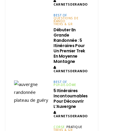
CARNETSDERANDO
BEST OF
QUESTIONS DE
RANDO
TREKS & GR
Débuter En
Grande
Randonnée : 5
Itinéraires Pour
Un Premier Trek
En Moyenne
Montagne
CARNETSDERANDO
BEST OF
PUY-DE-DÔME
5 Itinéraires
Incontournables
Pour Découvrir
L’Auvergne
CARNETSDERANDO
CORSE
PRATIQUE
TREKS & GR