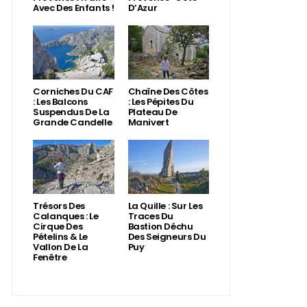
Avec Des Enfants !
D’Azur
Corniches Du CAF
Chaîne Des Côtes
: Les Balcons
: Les Pépites Du
Suspendus De La
Plateau De
Grande Candelle
Manivert
Trésors Des
La Quille : Sur Les
Calanques : Le
Traces Du
Cirque Des
Bastion Déchu
Pételins & Le
Des Seigneurs Du
Vallon De La
Puy
Fenêtre