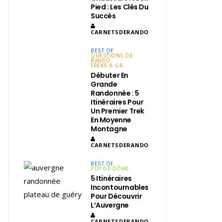
Pied : Les Clés Du
Succès
CARNETSDERANDO
BEST OF
QUESTIONS DE
RANDO
TREKS & GR
Débuter En
Grande
Randonnée : 5
Itinéraires Pour
Un Premier Trek
En Moyenne
Montagne
CARNETSDERANDO
BEST OF
PUY-DE-DÔME
5 Itinéraires
Incontournables
Pour Découvrir
L’Auvergne
CARNETSDERANDO