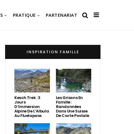
S
PRATIQUE
PARTENARIAT
INSPIRATION FAMILLE
Kesch Trek : 3
Les Grisons En
Jours
Famille :
D’Immersion
Randonnées
Alpine De L’Albula
Dans Une Suisse
Au Fluelapass
De Carte Postale