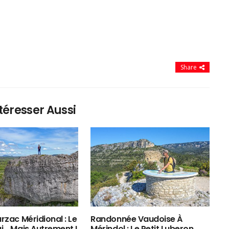
Share
téresser Aussi
rzac Méridional : Le
Randonnée Vaudoise À
ui… Mais Autrement !
Mérindol : Le Petit Luberon