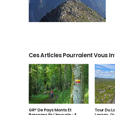
Ces Articles Pourraient Vous In
GR® De Pays Monts Et
Tour Du La
Barrages En Limousin : 4
Larzac, O