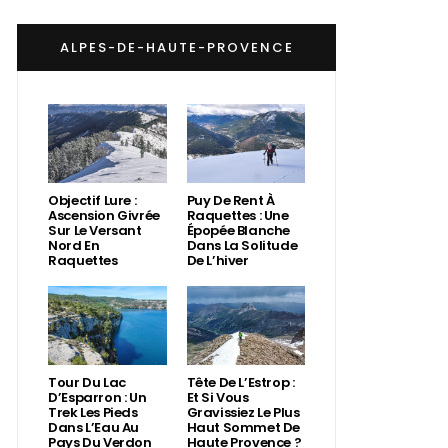
ALPES-DE-HAUTE-PROVENCE
Objectif Lure :
Puy De Rent À
Ascension Givrée
Raquettes : Une
Sur Le Versant
Épopée Blanche
Nord En
Dans La Solitude
Raquettes
De L’hiver
Tour Du Lac
Tête De L’Estrop :
D’Esparron : Un
Et Si Vous
Trek Les Pieds
Gravissiez Le Plus
Dans L’Eau Au
Haut Sommet De
Pays Du Verdon
Haute Provence ?