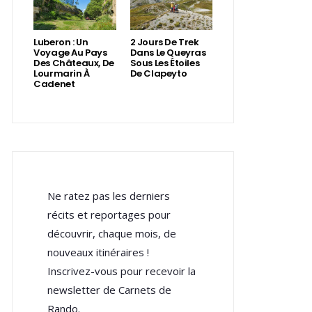
Luberon : Un
2 Jours De Trek
Voyage Au Pays
Dans Le Queyras
Des Châteaux, De
Sous Les Étoiles
Lourmarin À
De Clapeyto
Cadenet
Ne ratez pas les derniers
récits et reportages pour
découvrir, chaque mois, de
nouveaux itinéraires !
Inscrivez-vous pour recevoir la
newsletter de Carnets de
Rando.