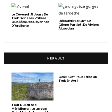
Le Cévenol : 5 Jours De
Trek Dans Les Vallées
Découvrir Le GR® 42
Oubliées Des Cévennes
(2ème Partie) : De Viviers
D’Ardèche
À Laudun
HÉRAULT
Ces 5 GR® Pour Faire Du
Trek En Avril
Tour Du Larzac
Méridional : Le Larzac,