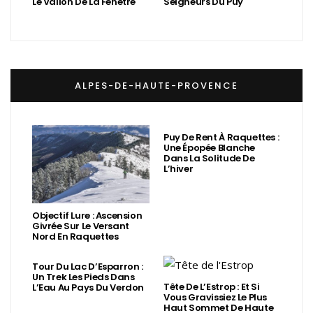
Le Vallon De La Fenêtre
Seigneurs Du Puy
ALPES-DE-HAUTE-PROVENCE
Puy De Rent À Raquettes :
Une Épopée Blanche
Dans La Solitude De
L’hiver
Objectif Lure : Ascension
Givrée Sur Le Versant
Nord En Raquettes
Tour Du Lac D’Esparron :
Un Trek Les Pieds Dans
Tête De L’Estrop : Et Si
L’Eau Au Pays Du Verdon
Vous Gravissiez Le Plus
Haut Sommet De Haute