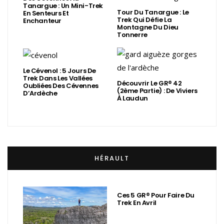
Tanargue : Un Mini-Trek
Tour Du Tanargue : Le
En Senteurs Et
Trek Qui Défie La
Enchanteur
Montagne Du Dieu
Tonnerre
Le Cévenol : 5 Jours De
Trek Dans Les Vallées
Découvrir Le GR® 42
Oubliées Des Cévennes
(2ème Partie) : De Viviers
D’Ardèche
À Laudun
HÉRAULT
Ces 5 GR® Pour Faire Du
Trek En Avril