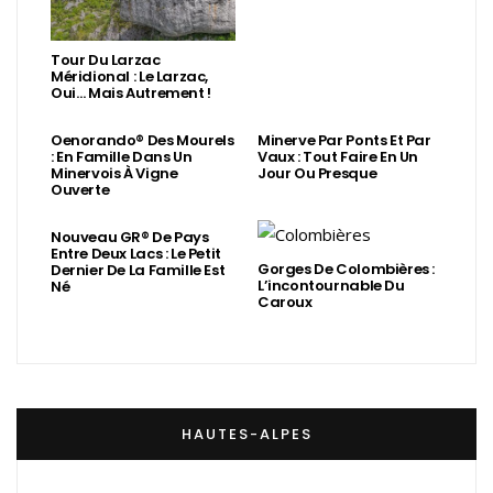
Tour Du Larzac
Méridional : Le Larzac,
Oui… Mais Autrement !
Oenorando® Des Mourels
Minerve Par Ponts Et Par
: En Famille Dans Un
Vaux : Tout Faire En Un
Minervois À Vigne
Jour Ou Presque
Ouverte
Nouveau GR® De Pays
Entre Deux Lacs : Le Petit
Gorges De Colombières :
Dernier De La Famille Est
L’incontournable Du
Né
Caroux
HAUTES-ALPES