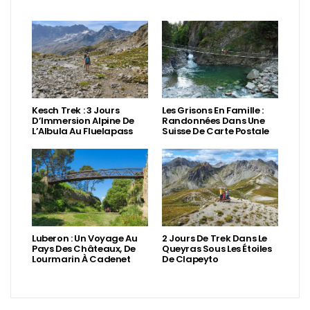
Kesch Trek : 3 Jours
Les Grisons En Famille :
D’Immersion Alpine De
Randonnées Dans Une
L’Albula Au Fluelapass
Suisse De Carte Postale
Luberon : Un Voyage Au
2 Jours De Trek Dans Le
Pays Des Châteaux, De
Queyras Sous Les Étoiles
Lourmarin À Cadenet
De Clapeyto