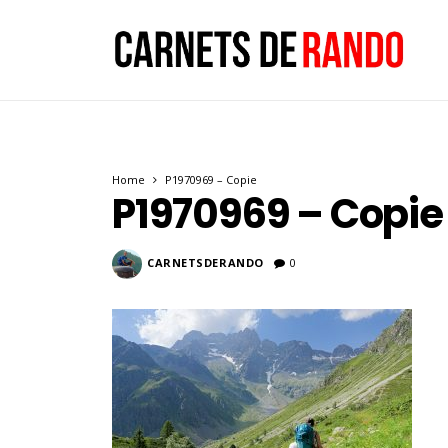
Home
P1970969 – Copie
P1970969 – Copie
CARNETSDERANDO
0