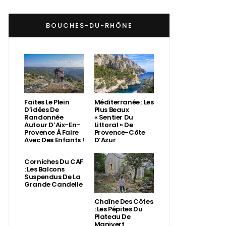
BOUCHES-DU-RHÔNE
Faites Le Plein
Méditerranée : Les
D’idées De
Plus Beaux
Randonnée
« Sentier Du
Autour D’Aix-En-
Littoral » De
Provence À Faire
Provence-Côte
Avec Des Enfants !
D’Azur
Corniches Du CAF
: Les Balcons
Suspendus De La
Grande Candelle
Chaîne Des Côtes
: Les Pépites Du
Plateau De
Manivert