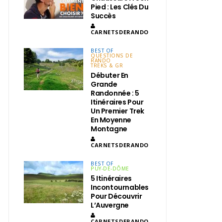
Pied : Les Clés Du
Succès
CARNETSDERANDO
BEST OF
QUESTIONS DE
RANDO
TREKS & GR
Débuter En
Grande
Randonnée : 5
Itinéraires Pour
Un Premier Trek
En Moyenne
Montagne
CARNETSDERANDO
BEST OF
PUY-DE-DÔME
5 Itinéraires
Incontournables
Pour Découvrir
L’Auvergne
CARNETSDERANDO