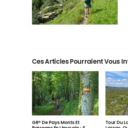
Ces Articles Pourraient Vous In
GR® De Pays Monts Et
Tour Du La
Barrages En Limousin : 4
Larzac, O