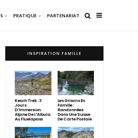
S
PRATIQUE
PARTENARIAT
INSPIRATION FAMILLE
Kesch Trek : 3
Les Grisons En
Jours
Famille :
D’Immersion
Randonnées
Alpine De L’Albula
Dans Une Suisse
Au Fluelapass
De Carte Postale