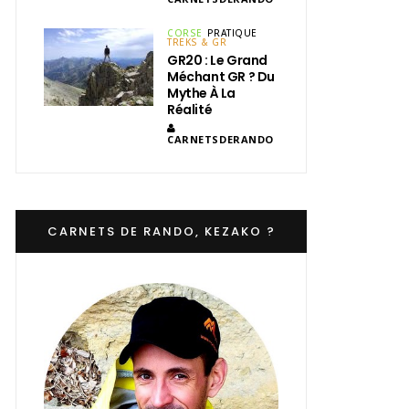
CORSE
PRATIQUE
TREKS & GR
GR20 : Le Grand
Méchant GR ? Du
Mythe À La
Réalité
CARNETSDERANDO
CARNETS DE RANDO, KEZAKO ?