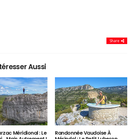
Share
téresser Aussi
rzac Méridional : Le
Randonnée Vaudoise À
ui… Mais Autrement !
Mérindol : Le Petit Luberon