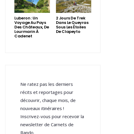
Luberon : Un
2 Jours De Trek
Voyage Au Pays
Dans Le Queyras
Des Châteaux, De
Sous Les Étoiles
Lourmarin À
De Clapeyto
Cadenet
Ne ratez pas les derniers
récits et reportages pour
découvrir, chaque mois, de
nouveaux itinéraires !
Inscrivez-vous pour recevoir la
newsletter de Carnets de
Rando.