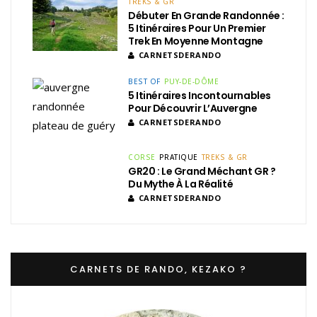
TREKS & GR
Débuter En Grande Randonnée :
5 Itinéraires Pour Un Premier
Trek En Moyenne Montagne
CARNETSDERANDO
BEST OF
PUY-DE-DÔME
5 Itinéraires Incontournables
Pour Découvrir L’Auvergne
CARNETSDERANDO
CORSE
PRATIQUE
TREKS & GR
GR20 : Le Grand Méchant GR ?
Du Mythe À La Réalité
CARNETSDERANDO
CARNETS DE RANDO, KEZAKO ?