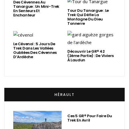
Des Cévennes Au
Tanargue : Un Mini-Trek
Tour Du Tanargue : Le
En Senteurs Et
Trek Qui Défie La
Enchanteur
Montagne Du Dieu
Tonnerre
Le Cévenol : 5 Jours De
Trek Dans Les Vallées
Découvrir Le GR® 42
Oubliées Des Cévennes
(2ème Partie) : De Viviers
D’Ardèche
À Laudun
HÉRAULT
Ces 5 GR® Pour Faire Du
Trek En Avril