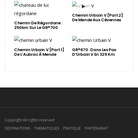
Chemin Urbain V [Part.2]
De Mende Aux Cévennes
Chemin De Régordane :
250km Sur Le GR®700
Chemin Urbain V [Part.1]
GR®670 : Dans Les Pas
De L’Aubrac À Mende
D’Urbain V En 329 Km
Copyright All rights reserved
DESTINATIONS
THEMATIQUES
PRATIQUE
PARTENARIAT