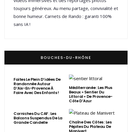
vidéos immersives et des reportages photos
toujours généreux. Au menu partage, convivialité et
bonne humeur. Carnets de Rando : garanti 100%
sans IA !
BOUCHES-DU-RHÔNE
Faites Le Plein D’idées De
Randonnée Autour
Méditerranée : Les Plus
D’Aix-En-Provence À
Beaux « Sentier Du
Faire Avec Des Enfants !
Littoral » De Provence-
Côte D’Azur
Corniches Du CAF : Les
Balcons Suspendus De La
Chaîne Des Côtes : Les
Grande Candelle
Pépites Du Plateau De
Manivert