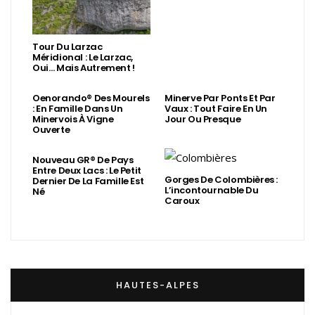
Tour Du Larzac
Méridional : Le Larzac,
Oui… Mais Autrement !
Oenorando® Des Mourels
Minerve Par Ponts Et Par
: En Famille Dans Un
Vaux : Tout Faire En Un
Minervois À Vigne
Jour Ou Presque
Ouverte
Nouveau GR® De Pays
Entre Deux Lacs : Le Petit
Gorges De Colombières :
Dernier De La Famille Est
L’incontournable Du
Né
Caroux
HAUTES-ALPES