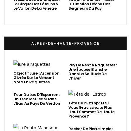
Le Cirque Des Pételins &
Du Bastion Déchu Des
Le Vallon De La Fenêtre
Seigneurs Du Puy
ALPES-DE-HAUTE-PROVENCE
Puy De Rent À Raquettes :
Une Épopée Blanche
Objectif Lure : Ascension
Dans La Solitude De
Givrée Sur Le Versant
L’hiver
Nord En Raquettes
Tour Du Lac D’Esparron :
Un Trek Les Pieds Dans
Tête De L’Estrop : Et Si
L’Eau Au Pays Du Verdon
Vous Gravissiez Le Plus
Haut Sommet De Haute
Provence ?
Rocher De Pierre Impie :