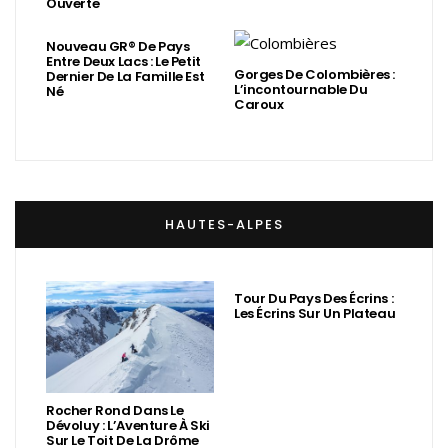
Ouverte
Nouveau GR® De Pays
Entre Deux Lacs : Le Petit
Gorges De Colombières :
Dernier De La Famille Est
L’incontournable Du
Né
Caroux
HAUTES-ALPES
Tour Du Pays Des Écrins :
Les Écrins Sur Un Plateau
Rocher Rond Dans Le
Dévoluy : L’Aventure À Ski
Sur Le Toit De La Drôme