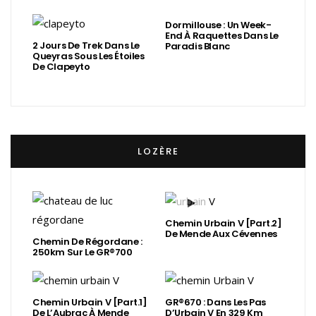
Dormillouse : Un Week-
End À Raquettes Dans Le
2 Jours De Trek Dans Le
Paradis Blanc
Queyras Sous Les Étoiles
De Clapeyto
LOZÈRE
Chemin Urbain V [Part.2]
De Mende Aux Cévennes
Chemin De Régordane :
250km Sur Le GR®700
Chemin Urbain V [Part.1]
GR®670 : Dans Les Pas
De L’Aubrac À Mende
D’Urbain V En 329 Km