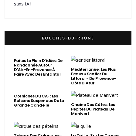
sans IA !
BOUCHES-DU-RHÔNE
Faites Le Plein D’idées De
Randonnée Autour
Méditerranée : Les Plus
D’Aix-En-Provence À
Beaux « Sentier Du
Faire Avec Des Enfants !
Littoral » De Provence-
Côte D’Azur
Corniches Du CAF : Les
Balcons Suspendus De La
Chaîne Des Côtes : Les
Grande Candelle
Pépites Du Plateau De
Manivert
Trésors Des Calanques :
La Quille : Sur Les Traces