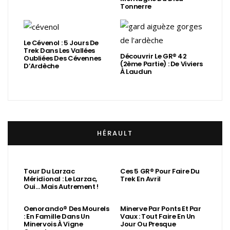
Tonnerre
Le Cévenol : 5 Jours De
Trek Dans Les Vallées
Découvrir Le GR® 42
Oubliées Des Cévennes
(2ème Partie) : De Viviers
D’Ardèche
À Laudun
HÉRAULT
Tour Du Larzac
Ces 5 GR® Pour Faire Du
Méridional : Le Larzac,
Trek En Avril
Oui… Mais Autrement !
Oenorando® Des Mourels
Minerve Par Ponts Et Par
: En Famille Dans Un
Vaux : Tout Faire En Un
Minervois À Vigne
Jour Ou Presque