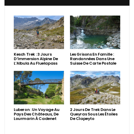
Kesch Trek : 3 Jours
Les Grisons En Famille :
D’Immersion Alpine De
Randonnées Dans Une
L’Albula Au Fluelapass
Suisse De Carte Postale
Luberon : Un Voyage Au
2 Jours De Trek Dans Le
Pays Des Châteaux, De
Queyras Sous Les Étoiles
Lourmarin À Cadenet
De Clapeyto