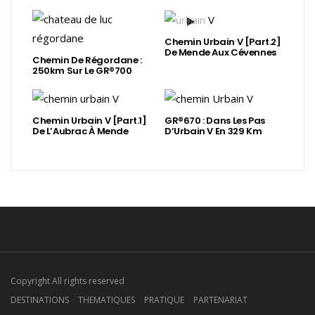
Chemin Urbain V [Part.2]
De Mende Aux Cévennes
Chemin De Régordane :
250km Sur Le GR®700
Chemin Urbain V [Part.1]
GR®670 : Dans Les Pas
De L’Aubrac À Mende
D’Urbain V En 329 Km
Copyright All rights reserved
DESTINATIONS
THEMATIQUES
PRATIQUE
PARTENARIAT