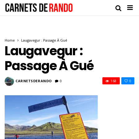
Home
Laugavegur : Passage À Gué
Laugavegur :
Passage À Gué
CARNETSDERANDO
0
168
0