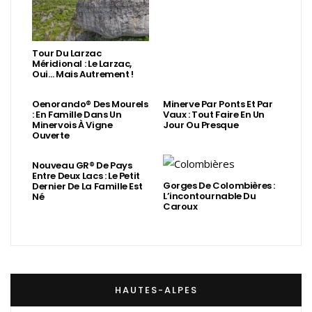
Tour Du Larzac
Méridional : Le Larzac,
Oui… Mais Autrement !
Oenorando® Des Mourels
Minerve Par Ponts Et Par
: En Famille Dans Un
Vaux : Tout Faire En Un
Minervois À Vigne
Jour Ou Presque
Ouverte
Nouveau GR® De Pays
Entre Deux Lacs : Le Petit
Gorges De Colombières :
Dernier De La Famille Est
L’incontournable Du
Né
Caroux
HAUTES-ALPES