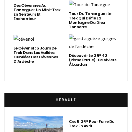
Des Cévennes Au
Tanargue : Un Mini-Trek
Tour Du Tanargue : Le
En Senteurs Et
Trek Qui Défie La
Enchanteur
Montagne Du Dieu
Tonnerre
Le Cévenol : 5 Jours De
Trek Dans Les Vallées
Découvrir Le GR® 42
Oubliées Des Cévennes
(2ème Partie) : De Viviers
D’Ardèche
À Laudun
HÉRAULT
Ces 5 GR® Pour Faire Du
Trek En Avril