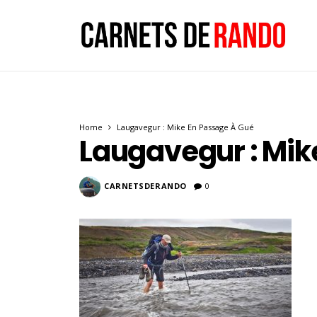
Home
Laugavegur : Mike En Passage À Gué
Laugavegur : Mik
CARNETSDERANDO
0