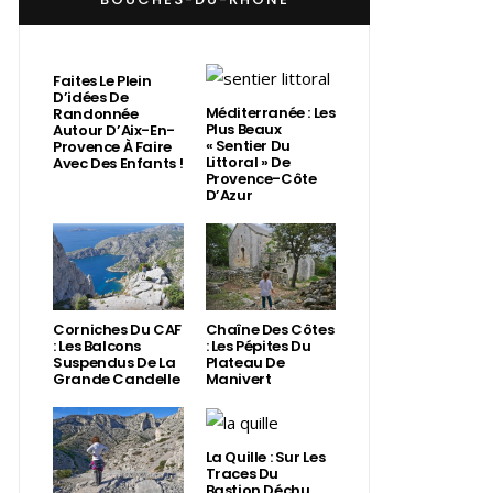
Faites Le Plein
D’idées De
Méditerranée : Les
Randonnée
Plus Beaux
Autour D’Aix-En-
« Sentier Du
Provence À Faire
Littoral » De
Avec Des Enfants !
Provence-Côte
D’Azur
Corniches Du CAF
Chaîne Des Côtes
: Les Balcons
: Les Pépites Du
Suspendus De La
Plateau De
Grande Candelle
Manivert
La Quille : Sur Les
Traces Du
Bastion Déchu