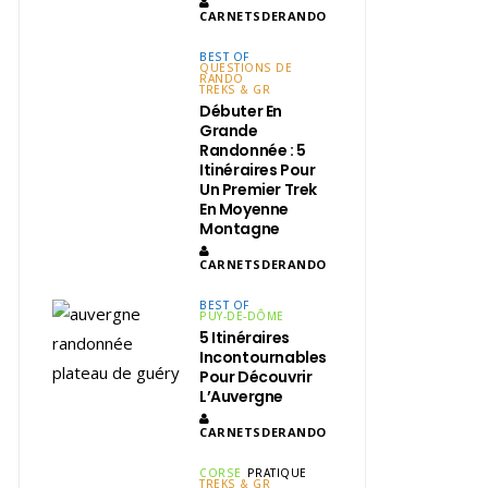
CARNETSDERANDO
BEST OF
QUESTIONS DE
RANDO
TREKS & GR
Débuter En
Grande
Randonnée : 5
Itinéraires Pour
Un Premier Trek
En Moyenne
Montagne
CARNETSDERANDO
BEST OF
PUY-DE-DÔME
5 Itinéraires
Incontournables
Pour Découvrir
L’Auvergne
CARNETSDERANDO
CORSE
PRATIQUE
TREKS & GR