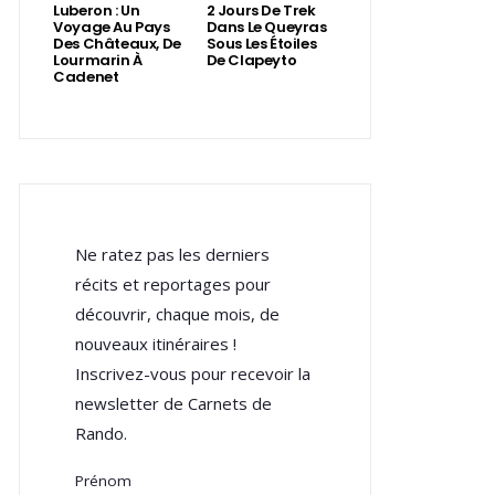
Luberon : Un
2 Jours De Trek
Voyage Au Pays
Dans Le Queyras
Des Châteaux, De
Sous Les Étoiles
Lourmarin À
De Clapeyto
Cadenet
Ne ratez pas les derniers
récits et reportages pour
découvrir, chaque mois, de
nouveaux itinéraires !
Inscrivez-vous pour recevoir la
newsletter de Carnets de
Rando.
Prénom