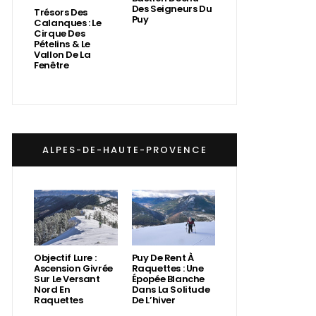
Des Seigneurs Du
Trésors Des
Puy
Calanques : Le
Cirque Des
Pételins & Le
Vallon De La
Fenêtre
ALPES-DE-HAUTE-PROVENCE
Objectif Lure :
Puy De Rent À
Ascension Givrée
Raquettes : Une
Sur Le Versant
Épopée Blanche
Nord En
Dans La Solitude
Raquettes
De L’hiver