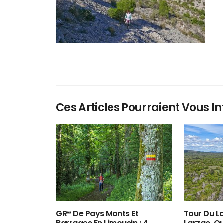
Ces Articles Pourraient Vous In
GR® De Pays Monts Et
Tour Du La
Barrages En Limousin : 4
Larzac, O