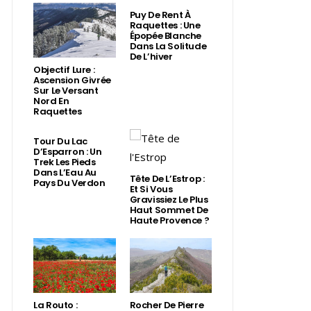
Puy De Rent À
Raquettes : Une
Épopée Blanche
Dans La Solitude
De L’hiver
Objectif Lure :
Ascension Givrée
Sur Le Versant
Nord En
Raquettes
Tour Du Lac
D’Esparron : Un
Trek Les Pieds
Dans L’Eau Au
Tête De L’Estrop :
Pays Du Verdon
Et Si Vous
Gravissiez Le Plus
Haut Sommet De
Haute Provence ?
La Routo :
Rocher De Pierre