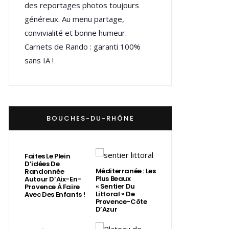
des reportages photos toujours
généreux. Au menu partage,
convivialité et bonne humeur.
Carnets de Rando : garanti 100%
sans IA !
BOUCHES-DU-RHÔNE
Faites Le Plein
D’idées De
Méditerranée : Les
Randonnée
Plus Beaux
Autour D’Aix-En-
« Sentier Du
Provence À Faire
Littoral » De
Avec Des Enfants !
Provence-Côte
D’Azur