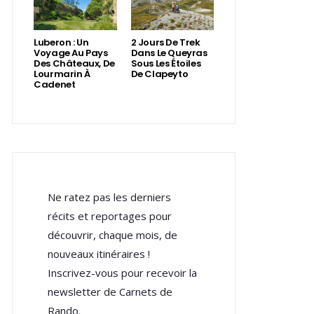
Luberon : Un
2 Jours De Trek
Voyage Au Pays
Dans Le Queyras
Des Châteaux, De
Sous Les Étoiles
Lourmarin À
De Clapeyto
Cadenet
Ne ratez pas les derniers
récits et reportages pour
découvrir, chaque mois, de
nouveaux itinéraires !
Inscrivez-vous pour recevoir la
newsletter de Carnets de
Rando.