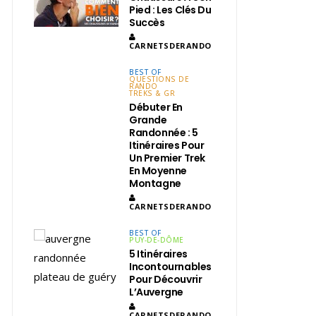
Pied : Les Clés Du
Succès
CARNETSDERANDO
BEST OF
QUESTIONS DE
RANDO
TREKS & GR
Débuter En
Grande
Randonnée : 5
Itinéraires Pour
Un Premier Trek
En Moyenne
Montagne
CARNETSDERANDO
BEST OF
PUY-DE-DÔME
5 Itinéraires
Incontournables
Pour Découvrir
L’Auvergne
CARNETSDERANDO