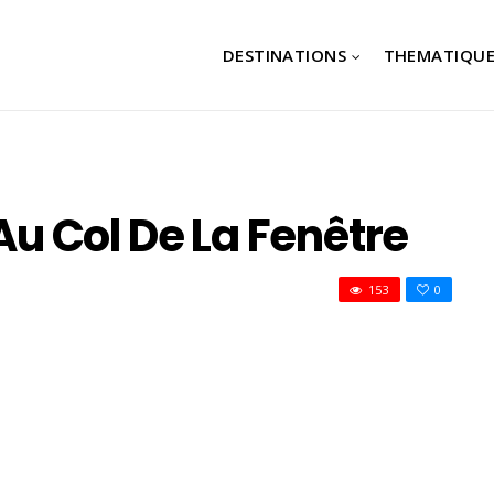
DESTINATIONS
THEMATIQUE
 Au Col De La Fenêtre
153
0