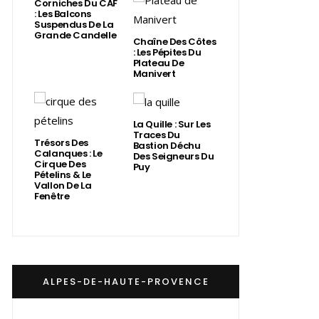
Corniches Du CAF
: Les Balcons
Suspendus De La
Grande Candelle
Chaîne Des Côtes
: Les Pépites Du
Plateau De
Manivert
La Quille : Sur Les
Traces Du
Trésors Des
Bastion Déchu
Calanques : Le
Des Seigneurs Du
Cirque Des
Puy
Pételins & Le
Vallon De La
Fenêtre
ALPES-DE-HAUTE-PROVENCE