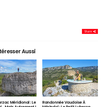
Share
téresser Aussi
rzac Méridional : Le
Randonnée Vaudoise À
ui… Mais Autrement !
Mérindol : Le Petit Luberon