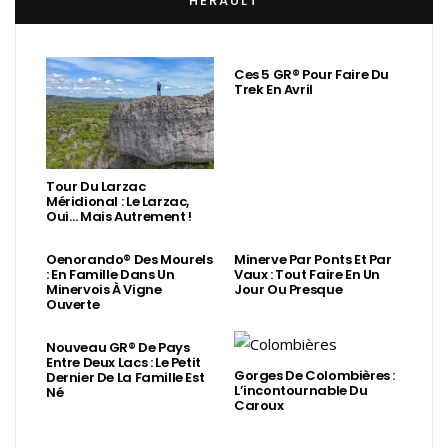
HÉRAULT
Ces 5 GR® Pour Faire Du
Trek En Avril
Tour Du Larzac
Méridional : Le Larzac,
Oui… Mais Autrement !
Oenorando® Des Mourels
Minerve Par Ponts Et Par
: En Famille Dans Un
Vaux : Tout Faire En Un
Minervois À Vigne
Jour Ou Presque
Ouverte
Nouveau GR® De Pays
Entre Deux Lacs : Le Petit
Gorges De Colombières :
Dernier De La Famille Est
L’incontournable Du
Né
Caroux