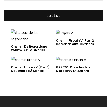
LOZÈRE
Chemin Urbain V [Part.2]
De Mende Aux Cévennes
Chemin De Régordane :
250km Sur Le GR®700
Chemin Urbain V [Part.1]
GR®670 : Dans Les Pas
De L’Aubrac À Mende
D’Urbain V En 329 Km