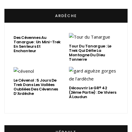
ARDÈCHE
Des Cévennes Au
Tanargue : Un Mini-Trek
Tour Du Tanargue : Le
En Senteurs Et
Trek Qui Défie La
Enchanteur
Montagne Du Dieu
Tonnerre
Le Cévenol : 5 Jours De
Trek Dans Les Vallées
Découvrir Le GR® 42
Oubliées Des Cévennes
(2ème Partie) : De Viviers
D’Ardèche
À Laudun