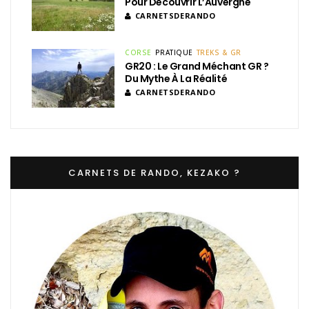
Pour Découvrir L’Auvergne
CARNETSDERANDO
CORSE
PRATIQUE
TREKS & GR
GR20 : Le Grand Méchant GR ?
Du Mythe À La Réalité
CARNETSDERANDO
CARNETS DE RANDO, KEZAKO ?