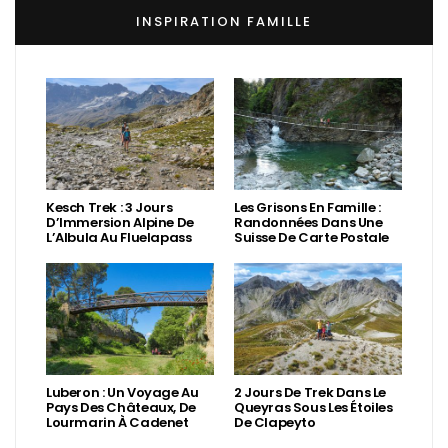
INSPIRATION FAMILLE
Kesch Trek : 3 Jours
Les Grisons En Famille :
D’Immersion Alpine De
Randonnées Dans Une
L’Albula Au Fluelapass
Suisse De Carte Postale
Luberon : Un Voyage Au
2 Jours De Trek Dans Le
Pays Des Châteaux, De
Queyras Sous Les Étoiles
Lourmarin À Cadenet
De Clapeyto