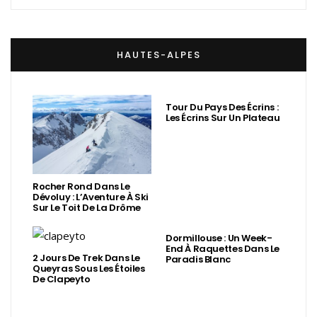
HAUTES-ALPES
Tour Du Pays Des Écrins :
Les Écrins Sur Un Plateau
Rocher Rond Dans Le
Dévoluy : L’Aventure À Ski
Sur Le Toit De La Drôme
Dormillouse : Un Week-
End À Raquettes Dans Le
2 Jours De Trek Dans Le
Paradis Blanc
Queyras Sous Les Étoiles
De Clapeyto