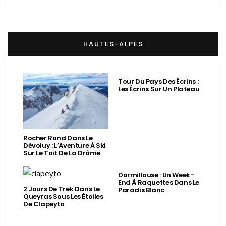
HAUTES-ALPES
Tour Du Pays Des Écrins :
Les Écrins Sur Un Plateau
Rocher Rond Dans Le
Dévoluy : L’Aventure À Ski
Sur Le Toit De La Drôme
Dormillouse : Un Week-
End À Raquettes Dans Le
2 Jours De Trek Dans Le
Paradis Blanc
Queyras Sous Les Étoiles
De Clapeyto