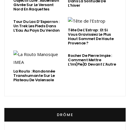
Objectif Lure : Ascension
Dans La Solitude De
Givrée Sur Le Versant
L’hiver
Nord En Raquettes
Tour Du Lac D’Esparron :
Un Trek Les Pieds Dans
Tête De L’Estrop : Et Si
L’Eau Au Pays Du Verdon
Vous Gravissiez Le Plus
Haut Sommet De Haute
Provence ?
Rocher De Pierre Impie :
Comment Mettre
L’Im(Pie)d Devant L’Autre
La Routo : Randonnée
Transhumante Sur Le
Plateau De Valensole
DRÔME