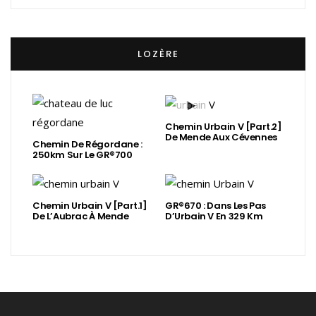
LOZÈRE
Chemin Urbain V [Part.2]
De Mende Aux Cévennes
Chemin De Régordane :
250km Sur Le GR®700
Chemin Urbain V [Part.1]
GR®670 : Dans Les Pas
De L’Aubrac À Mende
D’Urbain V En 329 Km