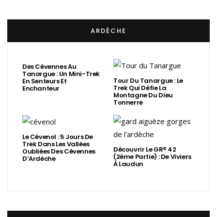
ARDÈCHE
Des Cévennes Au
Tanargue : Un Mini-Trek
Tour Du Tanargue : Le
En Senteurs Et
Trek Qui Défie La
Enchanteur
Montagne Du Dieu
Tonnerre
Le Cévenol : 5 Jours De
Trek Dans Les Vallées
Découvrir Le GR® 42
Oubliées Des Cévennes
(2ème Partie) : De Viviers
D’Ardèche
À Laudun