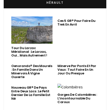
HÉRAULT
Ces 5 GR® Pour Faire Du
Trek En Avril
Tour Du Larzac
Méridional : Le Larzac,
Oui… Mais Autrement !
Oenorando® Des Mourels
Minerve Par Ponts Et Par
: En Famille Dans Un
Vaux : Tout Faire En Un
Minervois À Vigne
Jour Ou Presque
Ouverte
Nouveau GR® De Pays
Entre Deux Lacs : Le Petit
Gorges De Colombières :
Dernier De La Famille Est
L’incontournable Du
Né
Caroux