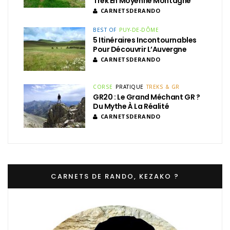
Trek En Moyenne Montagne
CARNETSDERANDO
BEST OF
PUY-DE-DÔME
5 Itinéraires Incontournables
Pour Découvrir L’Auvergne
CARNETSDERANDO
CORSE
PRATIQUE
TREKS & GR
GR20 : Le Grand Méchant GR ?
Du Mythe À La Réalité
CARNETSDERANDO
CARNETS DE RANDO, KEZAKO ?