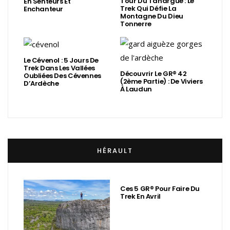
Tour Du Tanargue : Le
En Senteurs Et
Trek Qui Défie La
Enchanteur
Montagne Du Dieu
Tonnerre
Le Cévenol : 5 Jours De
Trek Dans Les Vallées
Découvrir Le GR® 42
Oubliées Des Cévennes
(2ème Partie) : De Viviers
D’Ardèche
À Laudun
HÉRAULT
Ces 5 GR® Pour Faire Du
Trek En Avril