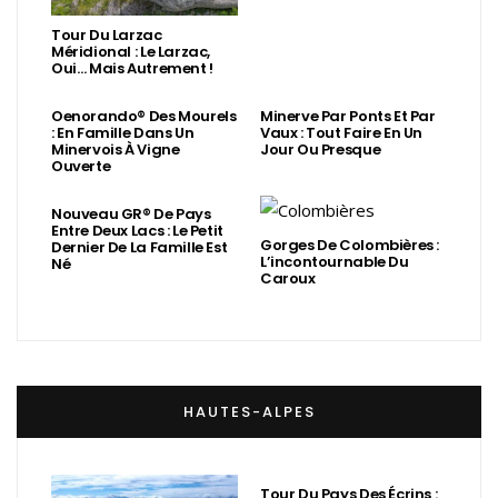
Tour Du Larzac
Méridional : Le Larzac,
Oui… Mais Autrement !
Oenorando® Des Mourels
Minerve Par Ponts Et Par
: En Famille Dans Un
Vaux : Tout Faire En Un
Minervois À Vigne
Jour Ou Presque
Ouverte
Nouveau GR® De Pays
Entre Deux Lacs : Le Petit
Gorges De Colombières :
Dernier De La Famille Est
L’incontournable Du
Né
Caroux
HAUTES-ALPES
Tour Du Pays Des Écrins :