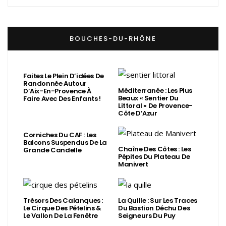
BOUCHES-DU-RHÔNE
Faites Le Plein D’idées De
Randonnée Autour
Méditerranée : Les Plus
D’Aix-En-Provence À
Beaux « Sentier Du
Faire Avec Des Enfants !
Littoral » De Provence-
Côte D’Azur
Corniches Du CAF : Les
Balcons Suspendus De La
Chaîne Des Côtes : Les
Grande Candelle
Pépites Du Plateau De
Manivert
Trésors Des Calanques :
La Quille : Sur Les Traces
Le Cirque Des Pételins &
Du Bastion Déchu Des
Le Vallon De La Fenêtre
Seigneurs Du Puy