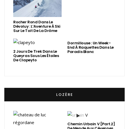
Rocher Rond Dans Le
Dévoluy : L’Aventure À Ski
Sur Le Toit De La Drôme
Dormillouse : Un Week-
End À Raquettes Dans Le
2 Jours De Trek Dans Le
Paradis Blanc
Queyras Sous Les Étoiles
De Clapeyto
LOZÈRE
Chemin Urbain V [Part.2]
De Mende Aux Cévennes