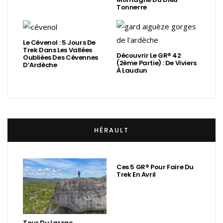
Tonnerre
Le Cévenol : 5 Jours De
Trek Dans Les Vallées
Découvrir Le GR® 42
Oubliées Des Cévennes
(2ème Partie) : De Viviers
D’Ardèche
À Laudun
HÉRAULT
Ces 5 GR® Pour Faire Du
Trek En Avril
Tour Du Larzac