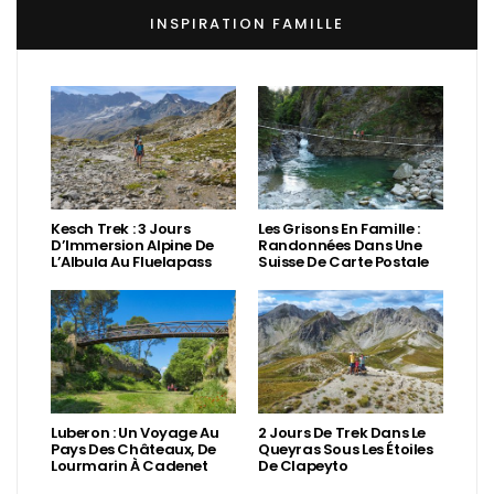
INSPIRATION FAMILLE
Kesch Trek : 3 Jours
Les Grisons En Famille :
D’Immersion Alpine De
Randonnées Dans Une
L’Albula Au Fluelapass
Suisse De Carte Postale
Luberon : Un Voyage Au
2 Jours De Trek Dans Le
Pays Des Châteaux, De
Queyras Sous Les Étoiles
Lourmarin À Cadenet
De Clapeyto