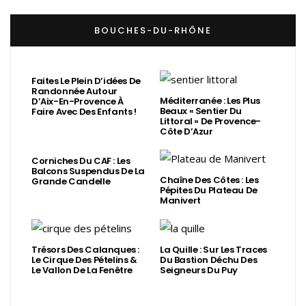
BOUCHES-DU-RHÔNE
Faites Le Plein D’idées De
Randonnée Autour
Méditerranée : Les Plus
D’Aix-En-Provence À
Beaux « Sentier Du
Faire Avec Des Enfants !
Littoral » De Provence-
Côte D’Azur
Corniches Du CAF : Les
Balcons Suspendus De La
Chaîne Des Côtes : Les
Grande Candelle
Pépites Du Plateau De
Manivert
Trésors Des Calanques :
La Quille : Sur Les Traces
Le Cirque Des Pételins &
Du Bastion Déchu Des
Le Vallon De La Fenêtre
Seigneurs Du Puy