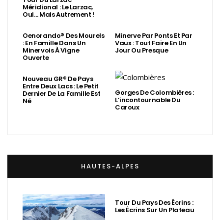
Méridional : Le Larzac,
Oui… Mais Autrement !
Oenorando® Des Mourels
Minerve Par Ponts Et Par
: En Famille Dans Un
Vaux : Tout Faire En Un
Minervois À Vigne
Jour Ou Presque
Ouverte
Nouveau GR® De Pays
Entre Deux Lacs : Le Petit
Gorges De Colombières :
Dernier De La Famille Est
L’incontournable Du
Né
Caroux
HAUTES-ALPES
Tour Du Pays Des Écrins :
Les Écrins Sur Un Plateau