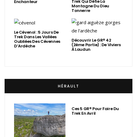
Trek Qui Défie La
Enchanteur
Montagne Du Dieu
Tonnerre
Le Cévenol : 5 Jours De
Trek Dans Les Vallées
Découvrir Le GR® 42
Oubliées Des Cévennes
(2ème Partie) : De Viviers
D’Ardèche
À Laudun
HÉRAULT
Ces 5 GR® Pour Faire Du
Trek En Avril