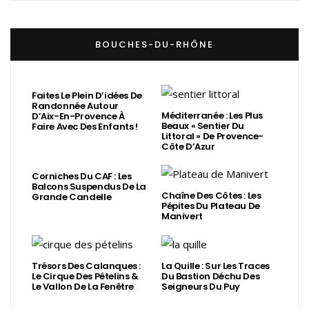
BOUCHES-DU-RHÔNE
Faites Le Plein D’idées De
Randonnée Autour
Méditerranée : Les Plus
D’Aix-En-Provence À
Beaux « Sentier Du
Faire Avec Des Enfants !
Littoral » De Provence-
Côte D’Azur
Corniches Du CAF : Les
Balcons Suspendus De La
Chaîne Des Côtes : Les
Grande Candelle
Pépites Du Plateau De
Manivert
Trésors Des Calanques :
La Quille : Sur Les Traces
Le Cirque Des Pételins &
Du Bastion Déchu Des
Le Vallon De La Fenêtre
Seigneurs Du Puy