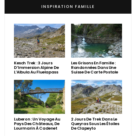
INSPIRATION FAMILLE
Kesch Trek : 3 Jours
Les Grisons En Famille :
D’Immersion Alpine De
Randonnées Dans Une
L’Albula Au Fluelapass
Suisse De Carte Postale
Luberon : Un Voyage Au
2 Jours De Trek Dans Le
Pays Des Châteaux, De
Queyras Sous Les Étoiles
Lourmarin À Cadenet
De Clapeyto