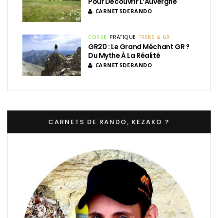
Pour Découvrir L’Auvergne
CARNETSDERANDO
CORSE
PRATIQUE
TREKS & GR
GR20 : Le Grand Méchant GR ?
Du Mythe À La Réalité
CARNETSDERANDO
CARNETS DE RANDO, KEZAKO ?