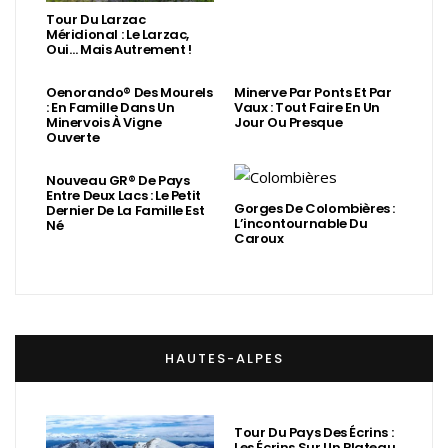
Tour Du Larzac
Méridional : Le Larzac,
Oui… Mais Autrement !
Oenorando® Des Mourels
Minerve Par Ponts Et Par
: En Famille Dans Un
Vaux : Tout Faire En Un
Minervois À Vigne
Jour Ou Presque
Ouverte
Nouveau GR® De Pays
Entre Deux Lacs : Le Petit
Gorges De Colombières :
Dernier De La Famille Est
L’incontournable Du
Né
Caroux
HAUTES-ALPES
Tour Du Pays Des Écrins :
Les Écrins Sur Un Plateau