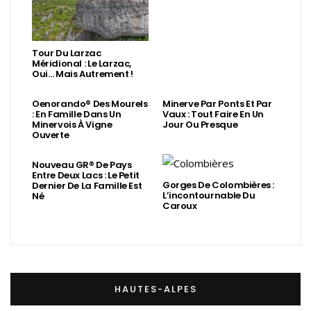
Tour Du Larzac
Méridional : Le Larzac,
Oui… Mais Autrement !
Oenorando® Des Mourels
Minerve Par Ponts Et Par
: En Famille Dans Un
Vaux : Tout Faire En Un
Minervois À Vigne
Jour Ou Presque
Ouverte
Nouveau GR® De Pays
Entre Deux Lacs : Le Petit
Gorges De Colombières :
Dernier De La Famille Est
L’incontournable Du
Né
Caroux
HAUTES-ALPES