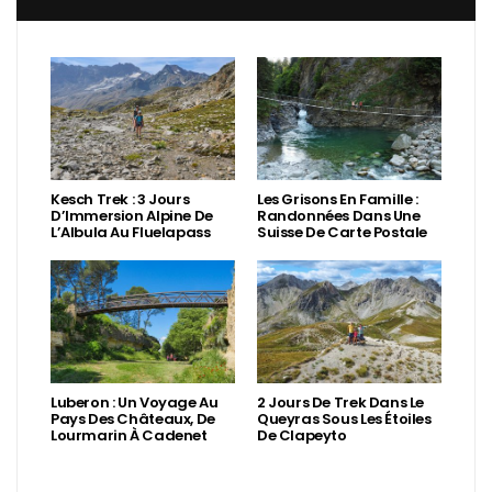
Kesch Trek : 3 Jours
Les Grisons En Famille :
D’Immersion Alpine De
Randonnées Dans Une
L’Albula Au Fluelapass
Suisse De Carte Postale
Luberon : Un Voyage Au
2 Jours De Trek Dans Le
Pays Des Châteaux, De
Queyras Sous Les Étoiles
Lourmarin À Cadenet
De Clapeyto