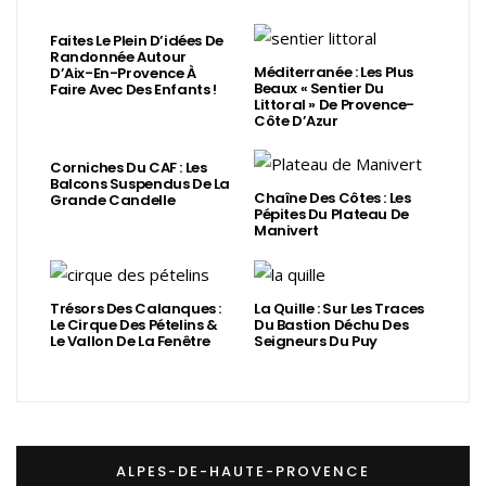
Faites Le Plein D’idées De
Randonnée Autour
Méditerranée : Les Plus
D’Aix-En-Provence À
Beaux « Sentier Du
Faire Avec Des Enfants !
Littoral » De Provence-
Côte D’Azur
Corniches Du CAF : Les
Balcons Suspendus De La
Chaîne Des Côtes : Les
Grande Candelle
Pépites Du Plateau De
Manivert
Trésors Des Calanques :
La Quille : Sur Les Traces
Le Cirque Des Pételins &
Du Bastion Déchu Des
Le Vallon De La Fenêtre
Seigneurs Du Puy
ALPES-DE-HAUTE-PROVENCE