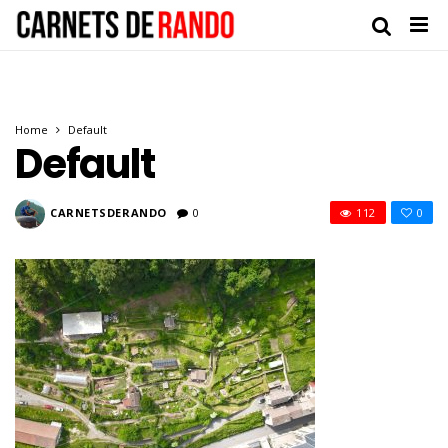
Home
Default
Default
CARNETSDERANDO
0
112
0