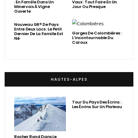
: En Famille Dans Un
Vaux : Tout Faire En Un
Minervois À Vigne
Jour Ou Presque
Ouverte
Nouveau GR® De Pays
Entre Deux Lacs : Le Petit
Gorges De Colombières :
Dernier De La Famille Est
L’incontournable Du
Né
Caroux
HAUTES-ALPES
Tour Du Pays Des Écrins :
Les Écrins Sur Un Plateau
Rocher Rond Dans Le