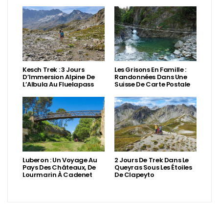
Kesch Trek : 3 Jours
Les Grisons En Famille :
D’Immersion Alpine De
Randonnées Dans Une
L’Albula Au Fluelapass
Suisse De Carte Postale
Luberon : Un Voyage Au
2 Jours De Trek Dans Le
Pays Des Châteaux, De
Queyras Sous Les Étoiles
Lourmarin À Cadenet
De Clapeyto