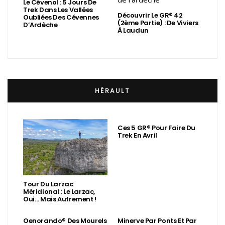
Le Cévenol : 5 Jours De
Trek Dans Les Vallées
Découvrir Le GR® 42
Oubliées Des Cévennes
(2ème Partie) : De Viviers
D’Ardèche
À Laudun
HÉRAULT
Ces 5 GR® Pour Faire Du
Trek En Avril
Tour Du Larzac
Méridional : Le Larzac,
Oui… Mais Autrement !
Oenorando® Des Mourels
Minerve Par Ponts Et Par