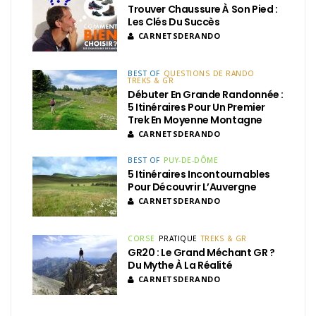
Trouver Chaussure À Son Pied :
Les Clés Du Succès
CARNETSDERANDO
BEST OF
QUESTIONS DE RANDO
TREKS & GR
Débuter En Grande Randonnée :
5 Itinéraires Pour Un Premier
Trek En Moyenne Montagne
CARNETSDERANDO
BEST OF
PUY-DE-DÔME
5 Itinéraires Incontournables
Pour Découvrir L’Auvergne
CARNETSDERANDO
CORSE
PRATIQUE
TREKS & GR
GR20 : Le Grand Méchant GR ?
Du Mythe À La Réalité
CARNETSDERANDO