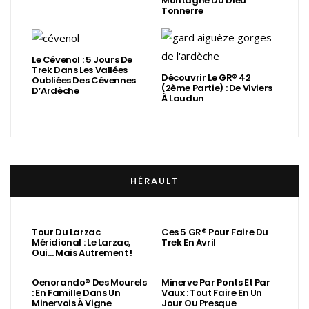
Montagne Du Dieu
Tonnerre
Le Cévenol : 5 Jours De
Trek Dans Les Vallées
Découvrir Le GR® 42
Oubliées Des Cévennes
(2ème Partie) : De Viviers
D’Ardèche
À Laudun
HÉRAULT
Tour Du Larzac
Ces 5 GR® Pour Faire Du
Méridional : Le Larzac,
Trek En Avril
Oui… Mais Autrement !
Oenorando® Des Mourels
Minerve Par Ponts Et Par
: En Famille Dans Un
Vaux : Tout Faire En Un
Minervois À Vigne
Jour Ou Presque