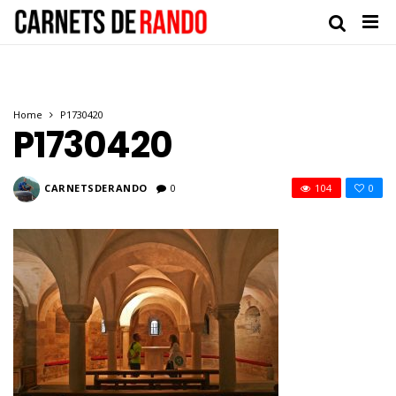
Home
P1730420
P1730420
CARNETSDERANDO
0
104
0