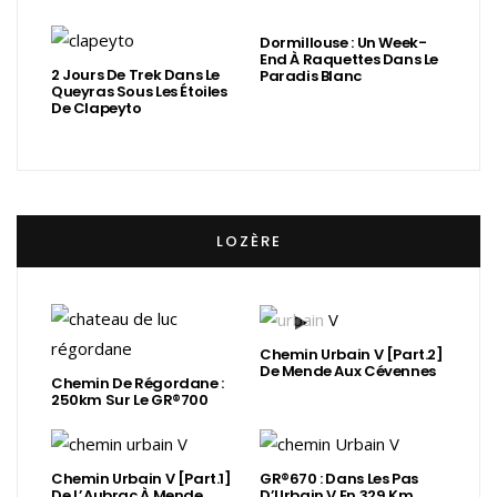
Dormillouse : Un Week-
End À Raquettes Dans Le
2 Jours De Trek Dans Le
Paradis Blanc
Queyras Sous Les Étoiles
De Clapeyto
LOZÈRE
Chemin Urbain V [Part.2]
De Mende Aux Cévennes
Chemin De Régordane :
250km Sur Le GR®700
Chemin Urbain V [Part.1]
GR®670 : Dans Les Pas
De L’Aubrac À Mende
D’Urbain V En 329 Km