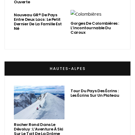
Ouverte
Nouveau GR® De Pays
Entre Deux Lacs : Le Petit
Gorges De Colombières :
Dernier De La Famille Est
L’incontournable Du
Né
Caroux
HAUTES-ALPES
Tour Du Pays Des Écrins :
Les Écrins Sur Un Plateau
Rocher Rond Dans Le
Dévoluy : L’Aventure À Ski
Sur Le Toit De La Drôme