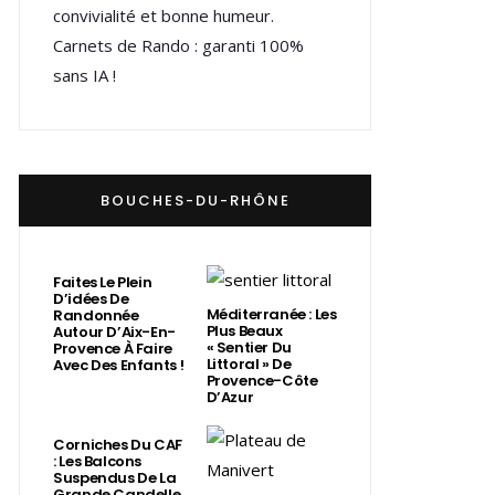
convivialité et bonne humeur.
Carnets de Rando : garanti 100%
sans IA !
BOUCHES-DU-RHÔNE
Faites Le Plein
D’idées De
Méditerranée : Les
Randonnée
Plus Beaux
Autour D’Aix-En-
« Sentier Du
Provence À Faire
Littoral » De
Avec Des Enfants !
Provence-Côte
D’Azur
Corniches Du CAF
: Les Balcons
Suspendus De La
Grande Candelle