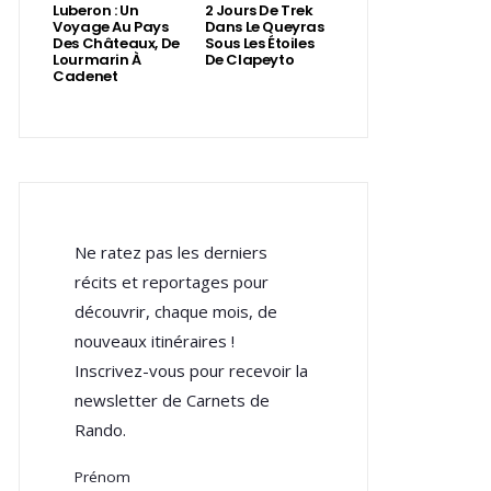
Luberon : Un
2 Jours De Trek
Voyage Au Pays
Dans Le Queyras
Des Châteaux, De
Sous Les Étoiles
Lourmarin À
De Clapeyto
Cadenet
Ne ratez pas les derniers
récits et reportages pour
découvrir, chaque mois, de
nouveaux itinéraires !
Inscrivez-vous pour recevoir la
newsletter de Carnets de
Rando.
Prénom