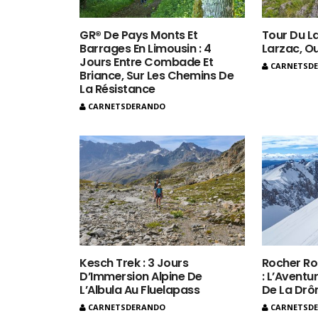
GR® De Pays Monts Et
Tour Du La
Barrages En Limousin : 4
Larzac, O
Jours Entre Combade Et
CARNETSD
Briance, Sur Les Chemins De
La Résistance
CARNETSDERANDO
Kesch Trek : 3 Jours
Rocher Ro
D’Immersion Alpine De
: L’Aventur
L’Albula Au Fluelapass
De La Dr
CARNETSDERANDO
CARNETSD