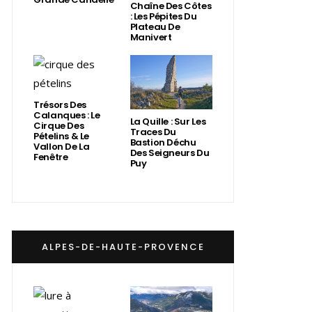
Chaîne Des Côtes
: Les Pépites Du
Plateau De
Manivert
Trésors Des
Calanques : Le
La Quille : Sur Les
Cirque Des
Traces Du
Pételins & Le
Bastion Déchu
Vallon De La
Des Seigneurs Du
Fenêtre
Puy
ALPES-DE-HAUTE-PROVENCE