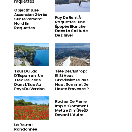
Objectif Lure :
Ascension Givrée
Puy De Rent À
Sur Le Versant
Raquettes : Une
Nord En
Épopée Blanche
Raquettes
Dans La Solitude
De L’hiver
Tour Du Lac
Tête De L’Estrop :
D’Esparron : Un
Et Si Vous
Trek Les Pieds
Gravissiez Le Plus
Dans L’Eau Au
Haut Sommet De
Pays Du Verdon
Haute Provence ?
Rocher De Pierre
Impie : Comment
Mettre L’Im(Pie)d
Devant L’Autre
La Routo :
Randonnée