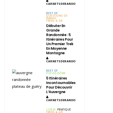
CARNETSDERANDO
BEST OF
QUESTIONS DE
RANDO
TREKS & GR
Débuter En
Grande
Randonnée : 5
Itinéraires Pour
Un Premier Trek
En Moyenne
Montagne
CARNETSDERANDO
BEST OF
PUY-DE-DÔME
5 Itinéraires
Incontournables
Pour Découvrir
L’Auvergne
CARNETSDERANDO
CORSE
PRATIQUE
TREKS & GR