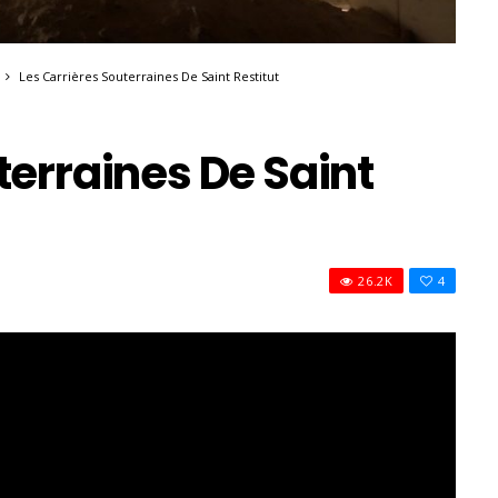
Les Carrières Souterraines De Saint Restitut
terraines De Saint
26.2K
4