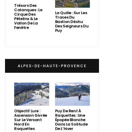
Trésors Des
Calanques : Le
La Quille : Sur Les
Cirque Des
Traces Du
Pételins & Le
Bastion Déchu
Vallon De La
Des Seigneurs Du
Fenêtre
Puy
ALPES-DE-HAUTE-PROVENCE
Objectif Lure :
Puy De Rent À
Ascension Givrée
Raquettes : Une
Sur Le Versant
Épopée Blanche
Nord En
Dans La Solitude
Raquettes
De L’hiver