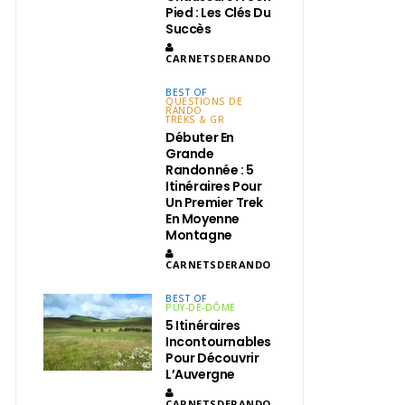
Pied : Les Clés Du
Succès
CARNETSDERANDO
BEST OF
QUESTIONS DE
RANDO
TREKS & GR
Débuter En
Grande
Randonnée : 5
Itinéraires Pour
Un Premier Trek
En Moyenne
Montagne
CARNETSDERANDO
BEST OF
PUY-DE-DÔME
5 Itinéraires
Incontournables
Pour Découvrir
L’Auvergne
CARNETSDERANDO