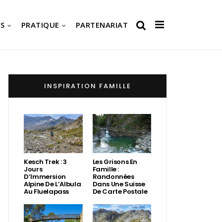
S
PRATIQUE
PARTENARIAT
INSPIRATION FAMILLE
Kesch Trek : 3
Les Grisons En
Jours
Famille :
D’Immersion
Randonnées
Alpine De L’Albula
Dans Une Suisse
Au Fluelapass
De Carte Postale