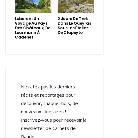
Luberon : Un
2 Jours De Trek
Voyage Au Pays
Dans Le Queyras
Des Châteaux, De
Sous Les Étoiles
Lourmarin À
De Clapeyto
Cadenet
Ne ratez pas les derniers
récits et reportages pour
découvrir, chaque mois, de
nouveaux itinéraires !
Inscrivez-vous pour recevoir la
newsletter de Carnets de
Rando.