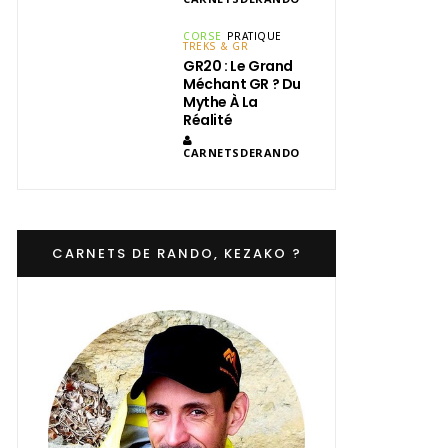
CORSE
PRATIQUE
TREKS & GR
GR20 : Le Grand
Méchant GR ? Du
Mythe À La
Réalité
CARNETSDERANDO
CARNETS DE RANDO, KEZAKO ?