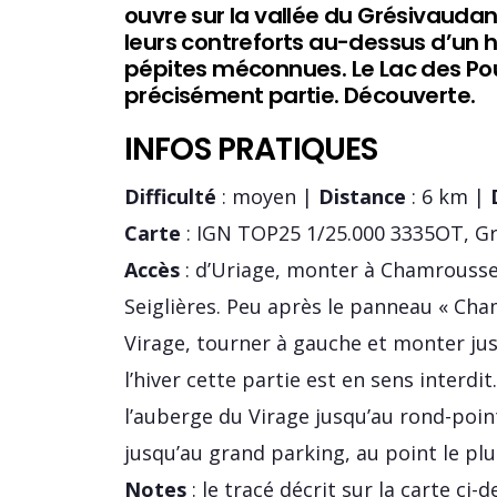
ouvre sur la vallée du Grésivaudan
leurs contreforts au-dessus d’un h
pépites méconnues. Le Lac des Pou
précisément partie. Découverte.
INFOS PRATIQUES
Difficulté
: moyen |
Distance
: 6 km |
Carte
: IGN TOP25 1/25.000 3335OT, G
Accès
: d’Uriage, monter à Chamrousse 
Seiglières. Peu après le panneau « Cha
Virage, tourner à gauche et monter jus
l’hiver cette partie est en sens interdi
l’auberge du Virage jusqu’au rond-poin
jusqu’au grand parking, au point le plu
Notes
: le tracé décrit sur la carte ci-