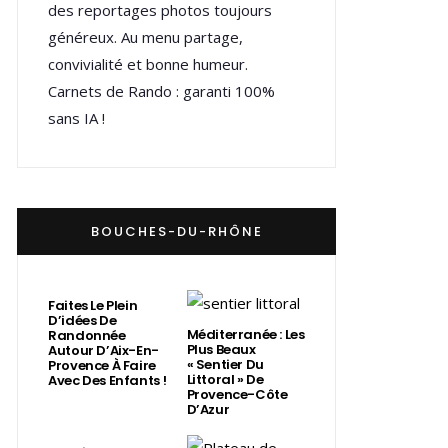
des reportages photos toujours
généreux. Au menu partage,
convivialité et bonne humeur.
Carnets de Rando : garanti 100%
sans IA !
BOUCHES-DU-RHÔNE
Faites Le Plein
D’idées De
Méditerranée : Les
Randonnée
Plus Beaux
Autour D’Aix-En-
« Sentier Du
Provence À Faire
Littoral » De
Avec Des Enfants !
Provence-Côte
D’Azur