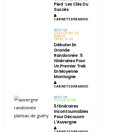
Pied : Les Clés Du
Succès
CARNETSDERANDO
BEST OF
QUESTIONS DE
RANDO
TREKS & GR
Débuter En
Grande
Randonnée : 5
Itinéraires Pour
Un Premier Trek
En Moyenne
Montagne
CARNETSDERANDO
BEST OF
PUY-DE-DÔME
5 Itinéraires
Incontournables
Pour Découvrir
L’Auvergne
CARNETSDERANDO