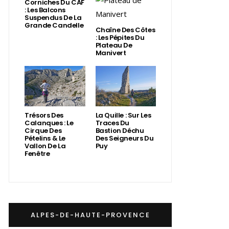
Corniches Du CAF
: Les Balcons
Suspendus De La
Grande Candelle
Chaîne Des Côtes
: Les Pépites Du
Plateau De
Manivert
Trésors Des
La Quille : Sur Les
Calanques : Le
Traces Du
Cirque Des
Bastion Déchu
Pételins & Le
Des Seigneurs Du
Vallon De La
Puy
Fenêtre
ALPES-DE-HAUTE-PROVENCE