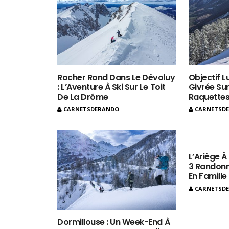
Rocher Rond Dans Le Dévoluy
Objectif L
: L’Aventure À Ski Sur Le Toit
Givrée Sur
De La Drôme
Raquette
CARNETSDERANDO
CARNETSD
L’Ariège À
3 Randonn
En Famille
CARNETSD
Dormillouse : Un Week-End À