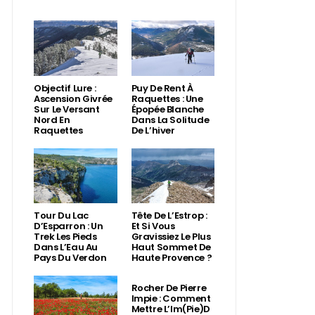
Objectif Lure :
Puy De Rent À
Ascension Givrée
Raquettes : Une
Sur Le Versant
Épopée Blanche
Nord En
Dans La Solitude
Raquettes
De L’hiver
Tour Du Lac
Tête De L’Estrop :
D’Esparron : Un
Et Si Vous
Trek Les Pieds
Gravissiez Le Plus
Dans L’Eau Au
Haut Sommet De
Pays Du Verdon
Haute Provence ?
Rocher De Pierre
Impie : Comment
Mettre L’Im(Pie)d